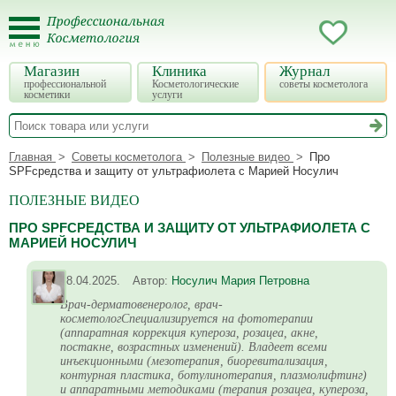
Магазин
Клиника
Журнал
профессиональной
Косметологические
советы косметолога
косметики
услуги
Главная
Советы косметолога
Полезные видео
Про
SPFсредства и защиту от ультрафиолета с Марией Носулич
ПОЛЕЗНЫЕ ВИДЕО
ПРО SPFСРЕДСТВА И ЗАЩИТУ ОТ УЛЬТРАФИОЛЕТА С
МАРИЕЙ НОСУЛИЧ
18.04.2025.
Автор:
Носулич Мария Петровна
Врач-дерматовенеролог, врач-
косметологСпециализируется на фототерапии
(аппаратная коррекция купероза, розацеа, акне,
постакне, возрастных изменений). Владеет всеми
инъекционными (мезотерапия, биоревитализация,
контурная пластика, ботулинотерапия, плазмолифтинг)
и аппаратными методиками (терапия розацеа, купероза,