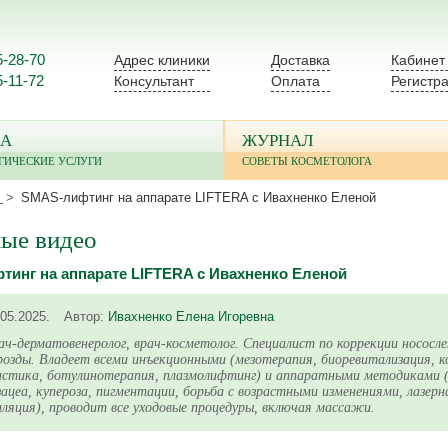
5-28-70
Адрес клиники
Доставка
Кабинет
5-11-72
Консультант
Оплата
Регистр
А
ЖУРНАЛ
ГИЧЕСКИЕ УСЛУГИ
СОВЕТЫ КОСМЕТОЛОГА
SMAS-лифтинг на аппарате LIFTERA с Ивахненко Еленой
ые видео
инг на аппарате LIFTERA с Ивахненко Еленой
.05.2025.
Автор:
Ивахненко Елена Игоревна
ач-дерматовенеролог, врач-косметолог. Специалист по коррекции нососле
розды. Владеет всеми инъекционными (мезотерапия, биоревитализация, 
астика, ботулинотерапия, плазмолифтинг) и аппаратными методиками 
зацеа, купероза, пигментации, борьба с возрастными изменениями, лазерн
иляция), проводит все уходовые процедуры, включая массажи.