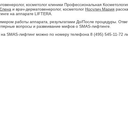
товенеролог, косметолог клиники Профессиональная Косметологи
 Елена
и врач-дерматовенеролог, косметолог
Носулич Мария
расска
инге на аппарате LIFTERA.
имером работы аппарата, результатами До/После процедуры. Отве
улярные вопросы и развеивание мифов о SMAS-лифтинге.
 на SMAS-лифтинг можно по номеру телефона 8 (495) 545-11-72 