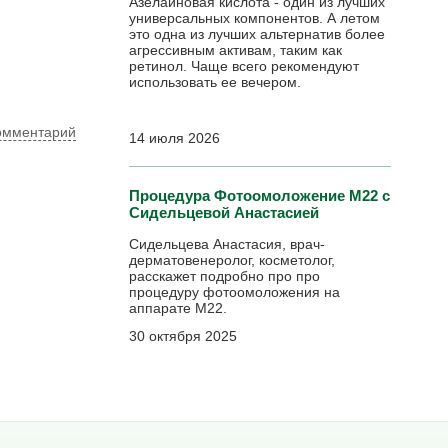
Азелаиновая кислота - один из лучших
универсальных компонентов. А летом
это одна из лучших альтернатив более
агрессивным активам, таким как
ретинол. Чаще всего рекомендуют
использовать ее вечером.
омментарий
14 июля 2026
Процедура Фотоомоложение М22 с
Сидельцевой Анастасией
Сидельцева Анастасия, врач-
дерматовенеролог, косметолог,
расскажет подробно про про
процедуру фотоомоложения на
аппарате М22.
30 октября 2025