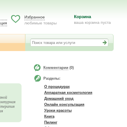
Корзина
Избранное
ваша корзина пуста
ация
любимые товары
Комментарии
(0)
Разделы:
О процедурах
Аппаратная косметология
зной
Домашний уход
контурная
Онлайн консультация
(терапия
Уроки красоты
ая
Книга
Пилинг