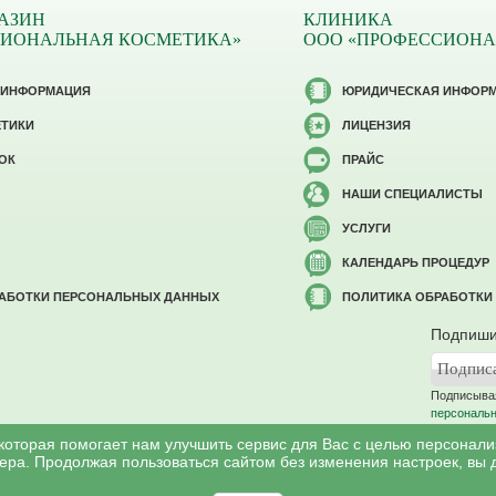
АЗИН
КЛИНИКА
СИОНАЛЬНАЯ КОСМЕТИКА»
ООО «ПРОФЕССИОНА
 ИНФОРМАЦИЯ
ЮРИДИЧЕСКАЯ ИНФОР
ЕТИКИ
ЛИЦЕНЗИЯ
ОК
ПРАЙС
НАШИ СПЕЦИАЛИСТЫ
УСЛУГИ
КАЛЕНДАРЬ ПРОЦЕДУР
РАБОТКИ ПЕРСОНАЛЬНЫХ ДАННЫХ
ПОЛИТИКА ОБРАБОТКИ
Подпиши
Подписывая
персональ
 которая помогает нам улучшить сервис для Вас с целью персонал
ера. Продолжая пользоваться сайтом без изменения настроек, вы 
©
Профессиональная косметология
, 2007 - 2026