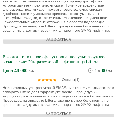
высокоэффективная омолаживающая процедура, эффект
которой заметен практически сразу. Точечное воздействие
ультразвука "подтягивает" коллагеновые волокна, снижая
дряблость кожи и уменьшая признаки птоза, уменьшает
носогубные складки, а также снимает отечность и уменьшает
нежелательные жировые отложения в области подбородка.
Процедура на аппарате Liftera гораздо менее болезненна по
сравнению с другими версиями аппаратного SMAS-лифтинга.
ЗАПИСАТЬСЯ
Высокоинтенсивное сфокусированное ультразвуковое
воздействие: Ультразвуковой лифтинг лица Liftera
Цена
49 000
1
00
руб.
ч.
мин.
Отзывы(1)
Неинвазивный ультразвуковой SMAS-лифтинг с использованием
аппарата Liftera даёт эффект уже после 1 процедуры -
морщинки разглаживаются, овал лица становится более чётким.
Процедура на аппарате Liftera гораздо менее болезненна по
сравнению с другими версиями аппаратного SMAS-лифтинга.
ЗАПИСАТЬСЯ