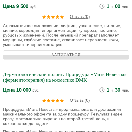
Цена
9 500
1
00
руб.
ч.
мин.
Отзывы(0)
Атравматичное омоложение, лифтинг, увлажнение, питание,
сияние, коррекция гиперпигментации, купероза, постакне,
рубцовых изменений. После инъекций препарат заполняет
морщины, глубокие постакне, сглаживает неровности кожи,
уменьшает гиперпигментацию.
ЗАПИСАТЬСЯ
Дерматологический пилинг: Процедура «Мать Невесты»
(ферментотерапия) на косметике DMK
Цена
10 000
1
30
руб.
ч.
мин.
Отзывы(0)
Процедура «Мать Невесты» предназначена для достижения
максимального эффекта за одну процедуру. Результат виден
сразу, максимально выражен на второй-третий день, и
сохраняется до недели.
Процедура «Мать Невесты» придает коже молодость и