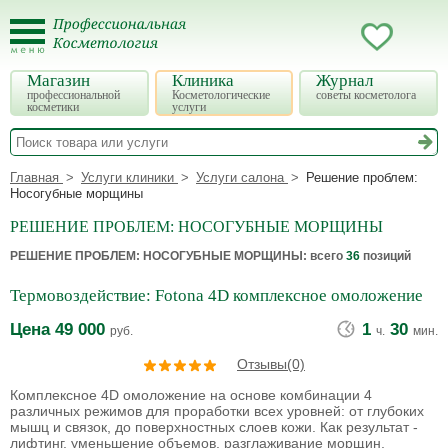
Магазин
Клиника
Журнал
профессиональной
Косметологические
советы косметолога
косметики
услуги
Главная
Услуги клиники
Услуги салона
Решение проблем:
Носогубные морщины
РЕШЕНИЕ ПРОБЛЕМ: НОСОГУБНЫЕ МОРЩИНЫ
РЕШЕНИЕ ПРОБЛЕМ: НОСОГУБНЫЕ МОРЩИНЫ
: всего
36
позиций
Термовоздействие: Fotona 4D комплексное омоложение
Цена
49 000
1
30
руб.
ч.
мин.
Отзывы(0)
Комплексное 4D омоложение на основе комбинации 4
различных режимов для проработки всех уровней: от глубоких
мышц и связок, до поверхностных слоев кожи. Как результат -
лифтинг, уменьшение объемов, разглаживание морщин,