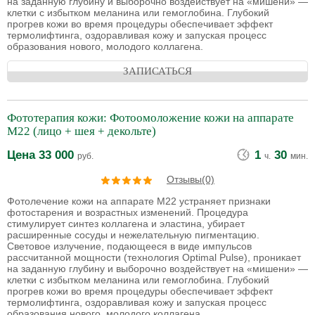
на заданную глубину и выборочно воздействует на «мишени» —
клетки с избытком меланина или гемоглобина. Глубокий
прогрев кожи во время процедуры обеспечивает эффект
термолифтинга, оздоравливая кожу и запуская процесс
образования нового, молодого коллагена.
ЗАПИСАТЬСЯ
Фототерапия кожи: Фотоомоложение кожи на аппарате
М22 (лицо + шея + декольте)
Цена
33 000
1
30
руб.
ч.
мин.
Отзывы(0)
Фотолечение кожи на аппарате М22 устраняет признаки
фотостарения и возрастных изменений. Процедура
стимулирует синтез коллагена и эластина, убирает
расширенные сосуды и нежелательную пигментацию.
Световое излучение, подающееся в виде импульсов
рассчитанной мощности (технология Optimal Pulse), проникает
на заданную глубину и выборочно воздействует на «мишени» —
клетки с избытком меланина или гемоглобина. Глубокий
прогрев кожи во время процедуры обеспечивает эффект
термолифтинга, оздоравливая кожу и запуская процесс
образования нового, молодого коллагена.