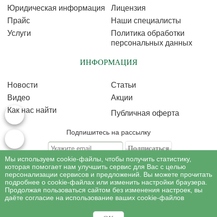
Юридическая информация
Лицензия
Прайс
Наши специалисты
Услуги
Политика обработки
персональных данных
ИНФОРМАЦИЯ
Новости
Статьи
Видео
Акции
Как нас найти
Публичная оферта
Подпишитесь на рассылку
Мы используем cookie-файлы, чтобы получить статистику,
Подписываясь на рассылку, Вы соглашаетесь c условиями политики
обработки
которая помогает нам улучшить сервис для Вас с целью
персональных данных
персонализации сервисов и предложений. Вы можете прочитать
подробнее о cookie-файлах или изменить настройки браузера.
Продолжая пользоваться сайтом без изменения настроек, вы
©
Профессиональная косметология
, 2007 - 2026
даёте согласие на использование ваших cookie-файлов
Все права на материалы сайта www.profcosmetology.ru охраняются в
соответствии c законом РФ «Об авторском праве и смежных правах».
Имеются противопоказания, необходима консультация специалиста.