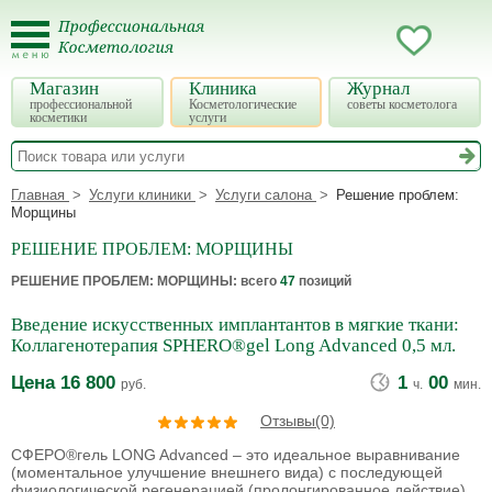
Магазин
Клиника
Журнал
профессиональной
Косметологические
советы косметолога
косметики
услуги
Главная
Услуги клиники
Услуги салона
Решение проблем:
Морщины
РЕШЕНИЕ ПРОБЛЕМ: МОРЩИНЫ
РЕШЕНИЕ ПРОБЛЕМ: МОРЩИНЫ
: всего
47
позиций
Введение искусственных имплантантов в мягкие ткани:
Коллагенотерапия SPHERO®gel Long Advanced 0,5 мл.
Цена
16 800
1
00
руб.
ч.
мин.
Отзывы(0)
СФЕРО®гель LONG Advanced – это идеальное выравнивание
(моментальное улучшение внешнего вида) с последующей
физиологической регенерацией (пролонгированное действие).