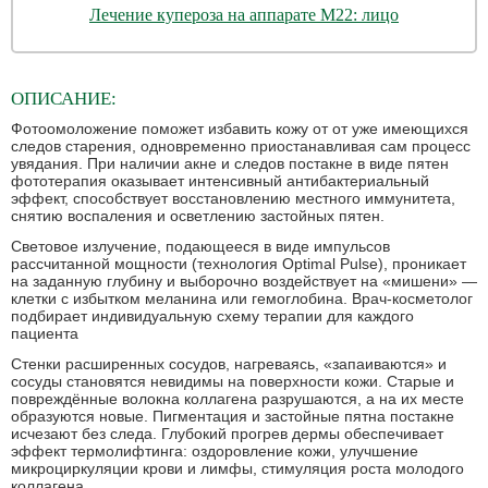
Лечение купероза на аппарате М22: лицо
ОПИСАНИЕ:
Фотоомоложение поможет избавить кожу от от уже имеющихся
следов старения, одновременно приостанавливая сам процесс
увядания. При наличии акне и следов постакне в виде пятен
фототерапия оказывает интенсивный антибактериальный
эффект, способствует восстановлению местного иммунитета,
снятию воспаления и осветлению застойных пятен.
Световое излучение, подающееся в виде импульсов
рассчитанной мощности (технология Optimal Pulse), проникает
на заданную глубину и выборочно воздействует на «мишени» —
клетки с избытком меланина или гемоглобина. Врач-косметолог
подбирает индивидуальную схему терапии для каждого
пациента
Стенки расширенных сосудов, нагреваясь, «запаиваются» и
сосуды становятся невидимы на поверхности кожи. Старые и
повреждённые волокна коллагена разрушаются, а на их месте
образуются новые. Пигментация и застойные пятна постакне
исчезают без следа. Глубокий прогрев дермы обеспечивает
эффект термолифтинга: оздоровление кожи, улучшение
микроциркуляции крови и лимфы, стимуляция роста молодого
коллагена.