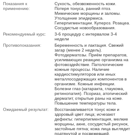
Показания к
Сухость, обезвоженность кожи.
применению:
Потеря тонуса, ранний птоз.
Мимические морщины и заломы.
Утолщение эпидермиса.
Гиперпигментации. Купероз. Розацеа.
Сосудистые новообразования.
Рекомендуемый курс:
3-6 процедур с интервалом 3-4
недели
Противопоказания:
Беременность и лактация. Свежий
загар (менее 2 недель).
Фотодерматозы. Приём препаратов,
усиливающих реакцию организма на
фотовоздействие. Патологические
кожные процессы. Наличие
кардиостимуляторов или иных
металлосодержащих компонентов в
организме. Кожные инфекции.
Болезни глаз (катаракта, глаукома,
ретинопатия). Псориаз, атопический
дерматит, открытые раны на коже.
Повышение температуры тела.
Ожидаемый результат:
Восстанавливается тонус кожи и
здоровый цвет лица; исчезают
дефекты: гиперпигментация, мелкие
морщины, акне, сосудистый рисунок,
застойные пятна; кожа лица выглядит
подтянутой и посвежевшей.