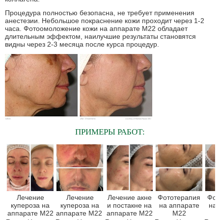
Процедура полностью безопасна, не требует применения
анестезии. Небольшое покраснение кожи проходит через 1-2
часа. Фотоомоложение кожи на аппарате М22 обладает
длительным эффектом, наилучшие результаты становятся
видны через 2-3 месяца после курса процедур.
ПРИМЕРЫ РАБОТ:
Лечение
Лечение
Лечение акне
Фототерапия
Фот
купероза на
купероза на
и постакне на
на аппарате
на 
аппарате М22
аппарате М22
аппарате М22
М22