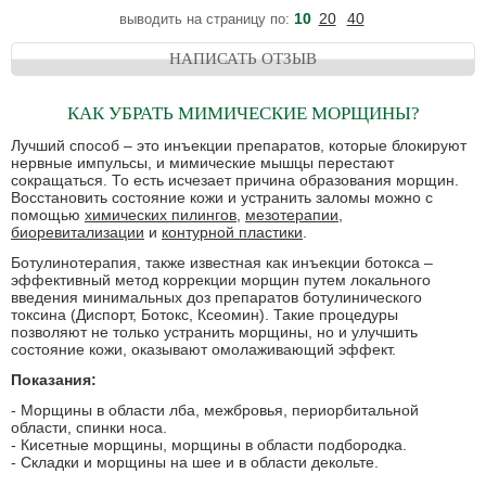
10
20
40
выводить на страницу по:
НАПИСАТЬ ОТЗЫВ
КАК УБРАТЬ МИМИЧЕСКИЕ МОРЩИНЫ?
Лучший способ – это инъекции препаратов, которые блокируют
нервные импульсы, и мимические мышцы перестают
сокращаться. То есть исчезает причина образования морщин.
Восстановить состояние кожи и устранить заломы можно с
помощью
химических пилингов
,
мезотерапии
,
биоревитализации
и
контурной пластики
.
Ботулинотерапия, также известная как инъекции ботокса –
эффективный метод коррекции морщин путем локального
введения минимальных доз препаратов ботулинического
токсина (Диспорт, Ботокс, Ксеомин). Такие процедуры
позволяют не только устранить морщины, но и улучшить
состояние кожи, оказывают омолаживающий эффект.
Показания:
- Морщины в области лба, межбровья, периорбитальной
области, спинки носа.
- Кисетные морщины, морщины в области подбородка.
- Складки и морщины на шее и в области декольте.