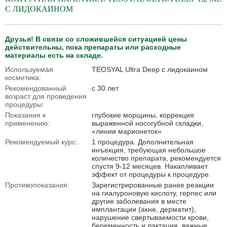
С ЛИДОКАИНОМ
Друзья! В связи со сложившейся ситуацией цены
действительны, пока препараты или расходные
материалы есть на складе.
Используемая
TEOSYAL Ultra Deep с лидокаином
косметика:
Рекомендованный
с 30 лет
возраст для проведения
процедуры:
Показания к
глубокие морщины, коррекция
применению:
выраженной носогубной складки,
«линии марионеток»
Рекомендуемый курс:
1 процедура. Дополнительная
инъекция, требующая небольшое
количество препарата, рекомендуется
спустя 9-12 месяцев. Накапливает
эффект от процедуры к процедуре.
Противопоказания:
Зарегистрированные ранее реакции
на гиалуроновую кислоту, герпес или
другие заболевания в месте
имплантации (акне, дерматит),
нарушение свертываемости крови,
беременность и лактация, важные