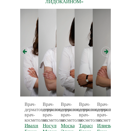
ЛИДОКАИНОМ»
Врач-
Врач-
Врач-
Врач-
Врач-
врач-
дерматовенеролог,
дерматовенеролог,
дерматовенеролог,
дерматовенеролог,
дерматовенероло
дермато
врач-
врач-
врач-
врач-
врач-
врач-
косметолог.
косметолог
косметолог
косметолог.
косметолог.
космето
Ивахненко
Носулич
Москальченко
Тарасова
Илиева
тренер
кафедр