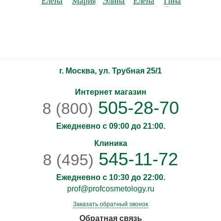
Елена
Мария
Элина
Елена
Гина
инъекц
Игоревна
Петровна
Иосифовна
Сергеевна
Йордановна
космето
Сидель
Анаста
Алекса
г. Москва, ул. Трубная 25/1
Интернет магазин
505-28-70
8 (800)
Ежедневно с 09:00 до 21:00.
Клиника
545-11-72
8 (495)
Ежедневно с 10:30 до 22:00.
prof@profcosmetology.ru
Заказать обратный звонок
Обратная связь