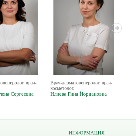
овенеролог, врач-
Врач-дерматовенеролог, врач-
врач
косметолог.
косм
лена Сергеевна
Илиева Гина Йордановна
инъе
Сид
Але
ИНФОРМАЦИЯ