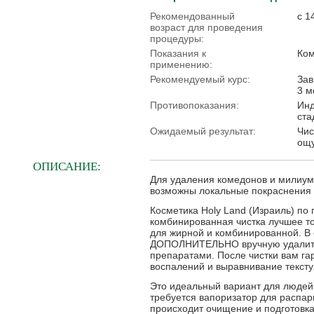
Рекомендованный
с 1
возраст для проведения
процедуры:
Показания к
Ком
применению:
Рекомендуемый курс:
Зав
3 м
Противопоказания:
Инд
ста
Ожидаемый результат:
Чис
ощу
ОПИСАНИЕ:
Для удаления комедонов и милиум
возможны локальные покраснения 
Косметика Holy Land (Израиль) по
комбинированная чистка лучшее то
для жирной и комбинированной. В 
ДОПОЛНИТЕЛЬНО вручную удалит от
препаратами. После чистки вам га
воспалений и выравнивание тексту
Это идеальный вариант для людей 
требуется вапоризатор для распари
происходит очищение и подготовк