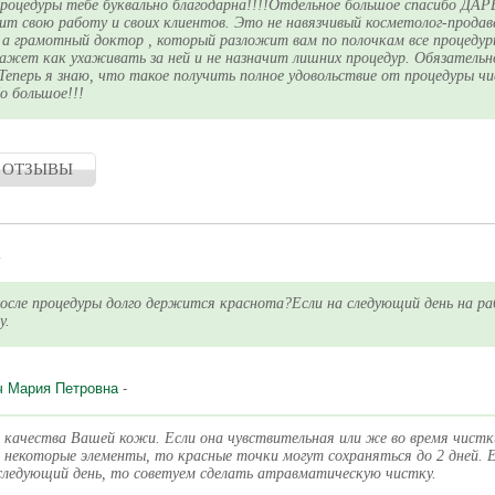
процедуры тебе буквально благодарна!!!!Отдельное большое спасибо ДАР
т свою работу и своих клиентов. Это не навязчивый косметолог-продав
 а грамотный доктор , который разложит вам по полочкам все процедур
кажет как ухаживать за ней и не назначит лишних процедур. Обязательн
 Теперь я знаю, что такое получить полное удовольствие от процедуры ч
о большое!!!
 ОТЗЫВЫ
сле процедуры долго держится краснота?Если на следующий день на ра
у.
ч Мария Петровна
-
т качества Вашей кожи. Если она чувствительная или же во время чистк
некоторые элементы, то красные точки могут сохраняться до 2 дней. 
следующий день, то советуем сделать атравматическую чистку.