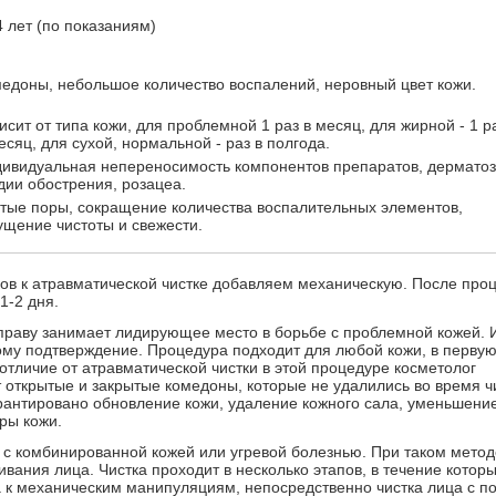
4 лет (по показаниям)
едоны, небольшое количество воспалений, неровный цвет кожи.
исит от типа кожи, для проблемной 1 раз в месяц, для жирной - 1 р
есяц, для сухой, нормальной - раз в полгода.
ивидуальная непереносимость компонентов препаратов, дерматоз
дии обострения, розацеа.
тые поры, сокращение количества воспалительных элементов,
щение чистоты и свежести.
ов к атравматической чистке добавляем механическую. После про
1-2 дня.
 праву занимает лидирующее место в борьбе с проблемной кожей. 
му подтверждение. Процедура подходит для любой кожи, в первую
отличие от атравматической чистки в этой процедуре косметолог
крытые и закрытые комедоны, которые не удалились во время ч
рантировано обновление кожи, удаление кожного сала, уменьшени
ры кожи.
с комбинированной кожей или угревой болезнью. При таком метод
вания лица. Чистка проходит в несколько этапов, в течение котор
а к механическим манипуляциям, непосредственно чистка лица с 