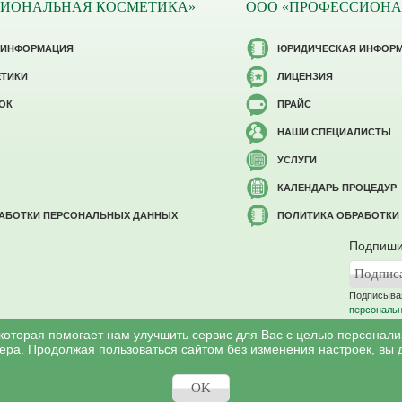
СИОНАЛЬНАЯ КОСМЕТИКА»
ООО «ПРОФЕССИОНА
 ИНФОРМАЦИЯ
ЮРИДИЧЕСКАЯ ИНФОР
ЕТИКИ
ЛИЦЕНЗИЯ
ОК
ПРАЙС
НАШИ СПЕЦИАЛИСТЫ
УСЛУГИ
КАЛЕНДАРЬ ПРОЦЕДУР
РАБОТКИ ПЕРСОНАЛЬНЫХ ДАННЫХ
ПОЛИТИКА ОБРАБОТКИ
Подпиши
Подписывая
персональ
 которая помогает нам улучшить сервис для Вас с целью персонал
ера. Продолжая пользоваться сайтом без изменения настроек, вы 
©
Профессиональная косметология
, 2007 - 2026
ся в соответствии c законом РФ «Об авторском праве и смежных правах». И
OK