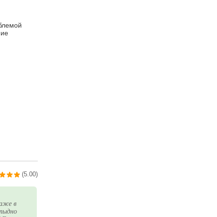
облемой
ние
(5.00)
даже в
стыдно