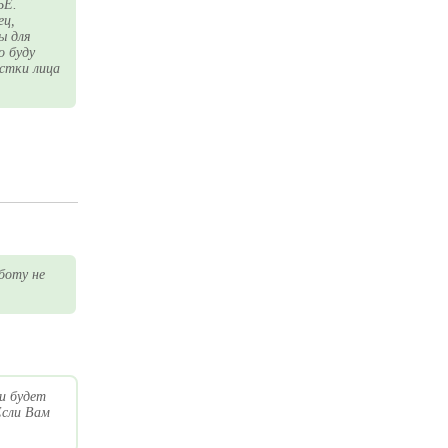
ЬЕ.
ец,
ы для
о буду
истки лица
боту не
и будет
Если Вам