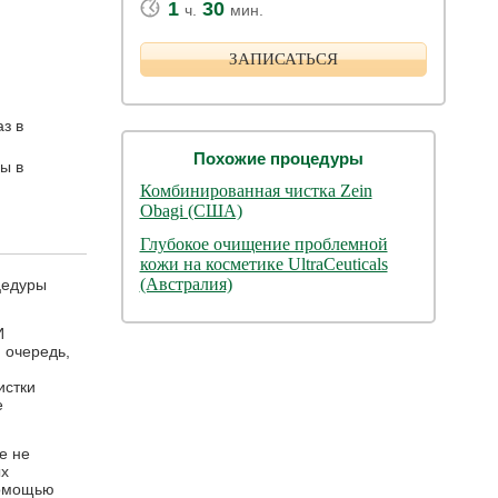
1
30
ч.
мин.
ЗАПИСАТЬСЯ
аз в
Похожие процедуры
ы в
Комбинированная чистка Zein
Obagi (США)
Глубокое очищение проблемной
кожи на косметике UltraCeuticals
(Австралия)
цедуры
И
 очередь,
истки
е
е не
ых
помощью