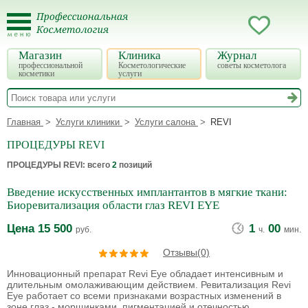
Магазин
Клиника
Журнал
профессиональной
Косметологические
советы косметолога
косметики
услуги
Главная
Услуги клиники
Услуги салона
REVI
ПРОЦЕДУРЫ REVI
ПРОЦЕДУРЫ REVI
: всего
2
позиций
Введение искусственных имплантантов в мягкие ткани:
Биоревитализация области глаз REVI EYE
Цена
15 500
1
00
руб.
ч.
мин.
Отзывы(0)
Инновационный препарат Revi Eye обладает интенсивным и
длительным омолаживающим действием. Ревитализация Revi
Eye работает со всеми признаками возрастных изменений в
зоне глаз - морщинками, пигментацией и отечностью.