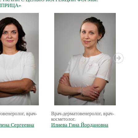
 ШПРИЦА»
овенеролог, врач-
Врач-дерматовенеролог, врач-
врач
косметолог.
косм
лена Сергеевна
Илиева Гина Йордановна
инъе
Сид
Але