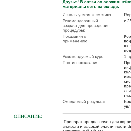
Друзья! В связи со сложившейс
материалы есть на складе.
Используемая косметика:
Reg
Рекомендованный
с 2
возраст для проведения
процедуры:
Показания к
Кор
применению:
вок
шее
под
Рекомендуемый курс:
1 п
Противопоказания:
Пре
инф
кел
имм
сис
пре
леч
гиа
Ожидаемый результат:
Вос
увл
ОПИСАНИЕ:
Препарат предназначен для коррек
вязкости и высокой эластичности B