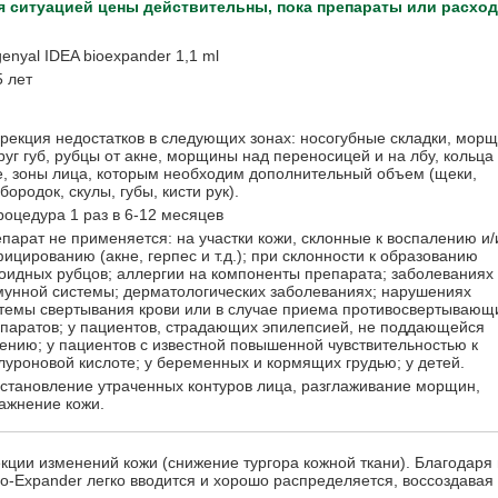
я ситуацией цены действительны, пока препараты или расхо
enyal IDEA bioexpander 1,1 ml
5 лет
рекция недостатков в следующих зонах: носогубные складки, мор
руг губ, рубцы от акне, морщины над переносицей и на лбу, кольца
, зоны лица, которым необходим дополнительный объем (щеки,
бородок, скулы, губы, кисти рук).
роцедура 1 раз в 6-12 месяцев
парат не применяется: на участки кожи, склонные к воспалению и/
ицированию (акне, герпес и т.д.); при склонности к образованию
оидных рубцов; аллергии на компоненты препарата; заболеваниях
унной системы; дерматологических заболеваниях; нарушениях
темы свертывания крови или в случае приема противосвертывающ
паратов; у пациентов, страдающих эпилепсией, не поддающейся
ению; у пациентов с известной повышенной чувствительностью к
луроновой кислоте; у беременных и кормящих грудью; у детей.
становление утраченных контуров лица, разглаживание морщин,
ажнение кожи.
ции изменений кожи (снижение тургора кожной ткани). Благодаря 
io-Expander легко вводится и хорошо распределяется, воссоздавая