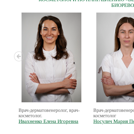
БИОРЕВО
Врач-дерматовенеролог, врач-
Врач-дерматовенеро
косметолог.
косметолог
Ивахненко Елена Игоревна
Носулич Мария П