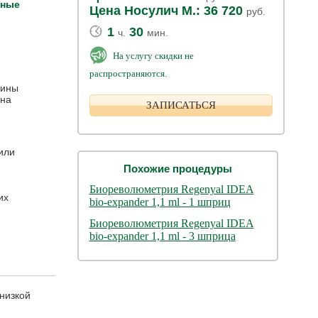
дные
Цена Носулич М.: 36 720
руб.
1
30
ч.
мин.
На услугу скидки не
распространяются.
щины
 на
ЗАПИСАТЬСЯ
или
Похожие процедуры
Биореволюметрия Regenyal IDEA
их
bio-expander 1,1 ml - 1 шприц
Биореволюметрия Regenyal IDEA
bio-expander 1,1 ml - 3 шприца
низкой