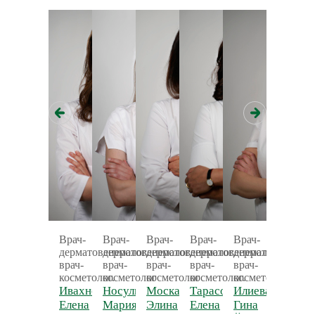
Врач-
Врач-
Врач-
Врач-
Врач-
врач-
дерматовенеролог,
дерматовенеролог,
дерматовенеролог,
дерматовенеролог,
дерматовенероло
дермато
врач-
врач-
врач-
врач-
врач-
врач-
косметолог.
косметолог
косметолог
косметолог.
косметолог.
космето
Ивахненко
Носулич
Москальченко
Тарасова
Илиева
тренер
кафедр
Елена
Мария
Элина
Елена
Гина