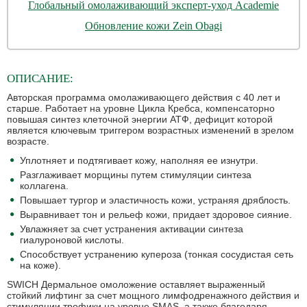
Глобальный омолаживающий эксперт-уход Academie
Обновление кожи Zein Obagi
ОПИСАНИЕ:
Авторская программа омолаживающего действия с 40 лет и
старше. Работает на уровне Цикла Кребса, компенсаторно
повышая синтез клеточной энергии АТФ, дефицит которой
является ключевым триггером возрастных изменений в зрелом
возрасте.
Уплотняет и подтягивает кожу, наполняя ее изнутри.
Разглаживает морщины путем стимуляции синтеза
коллагена.
Повышает тургор и эластичность кожи, устраняя дряблость.
Выравнивает тон и рельеф кожи, придает здоровое сияние.
Увлажняет за счет устранения активации синтеза
гиалуроновой кислоты.
Способствует устранению купероза (тонкая сосудистая сеть
на коже).
SWICH Дермальное омоложение оставляет выраженный
стойкий лифтинг за счет мощного лимфодренажного действия и
стимуляции трофики на уровне
SMAS
, а также благодаря