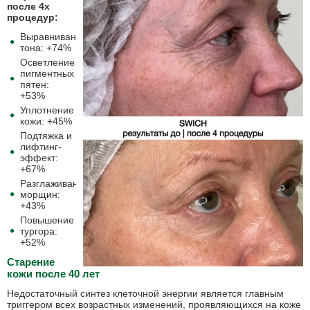
после 4х
процедур:
Выравнивание
тона: +74%
Осветление
пигментных
пятен:
+53%
Уплотнение
кожи: +45%
Подтяжка и
лифтинг-
эффект:
+67%
Разглаживание
морщин:
+43%
Повышение
тургора:
+52%
Старение
кожи после 40 лет
Недостаточный синтез клеточной энергии является главным
триггером всех возрастных изменений, проявляющихся на коже