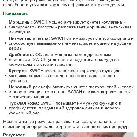
способности улучшать каркасную функции матрикса дермы.
Показания:
Морщины:
SWICH мощно активирует синтез коллагена и
гиалуроновой кислоты - разглаживает морщины, выталкивая
их изнутри.
Пигментные пятна:
SWICH оптимизирует синтез меланина и
способствует вымыванию пигмента, залегающего на уровне
дермы.
Дряблость:
Обладая мощным лимфодренажным
действием, SWICH уплотняет и подтягивает кожу, дает
моментальный стойкий лифтинг.
Купероз:
SWICH восстанавливает каркасную функцию
матрикса дермы, за счет чего снижает выраженность
купероза.
Неровный рельеф:
Активируя синтез гиалуроновой кислоты
и реорганизацию коллагена, SWICH снижает выраженность
статических морщин.
Тусклая кожа:
SWICH повышает иммунную функцию и
трофику кожи, придавая ей здоровое сияние и дорогой
ухоженный вид.
Моментальный результат развивается сразу и нарастает во
времени пропорционально кратности выполненных процедур.
Результат