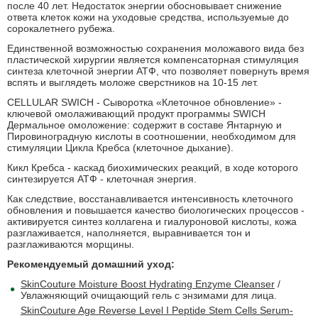
после 40 лет. Недостаток энергии обосновывает снижение
ответа клеток кожи на уходовые средства, используемые до
сорокалетнего рубежа.
Единственной возможностью сохранения моложавого вида без
пластической хирургии является компенсаторная стимуляция
синтеза клеточной энергии АТФ, что позволяет повернуть время
вспять и выглядеть моложе сверстников на 10-15 лет.
CELLULAR SWICH - Сыворотка «Клеточное обновление» -
ключевой омолаживающий продукт программы SWICH
Дермальное омоложение: содержит в составе Янтарную и
Пировиноградную кислоты в соотношении, необходимом для
стимуляции Цикла Кребса (клеточное дыхание).
Кикл Кребса - каскад биохимических реакций, в ходе которого
синтезируется АТФ - клеточная энергия.
Как следствие, восстанавливается интенсивность клеточного
обновления и повышается качество биологических процессов -
активируется синтез коллагена и гиалуроновой кислоты, кожа
разглаживается, наполняется, выравнивается тон и
разглаживаются морщины.
Рекомендуемый домашний уход:
SkinCouture Moisture Boost Hydrating Enzyme Cleanser
/
Увлажняющий очищающий гель с энзимами для лица.
SkinCouture Age Reverse Level I Peptide Stem Cells Serum-