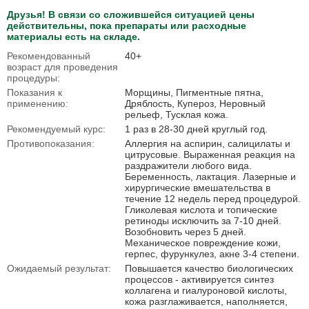
Друзья! В связи со сложившейся ситуацией цены
действительны, пока препараты или расходные
материалы есть на складе.
Рекомендованный
40+
возраст для проведения
процедуры:
Показания к
Морщины, Пигментные пятна,
применению:
Дряблость, Купероз, Неровный
рельеф, Тусклая кожа.
Рекомендуемый курс:
1 раз в 28-30 дней круглый год.
Противопоказания:
Аллергия на аспирин, салицилаты и
цитрусовые. Выраженная реакция на
раздражители любого вида.
Беременность, лактация. Лазерные и
хирургические вмешательства в
течение 12 недель перед процедурой.
Гликолевая кислота и топические
ретиноды исключить за 7-10 дней.
Возобновить через 5 дней.
Механическое повреждение кожи,
герпес, фурункулез, акне 3-4 степени.
Ожидаемый результат:
Повышается качество биологических
процессов - активируется синтез
коллагена и гиалуроновой кислоты,
кожа разглаживается, наполняется,