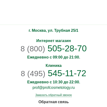
инъекц
Игоревна
Петровна
Иосифовна
Сергеевна
Йордановна
космето
Сидель
Анаста
Алекса
г. Москва, ул. Трубная 25/1
Интернет магазин
505-28-70
8 (800)
Ежедневно с 09:00 до 21:00.
Клиника
545-11-72
8 (495)
Ежедневно с 10:30 до 22:00.
prof@profcosmetology.ru
Заказать обратный звонок
Обратная связь