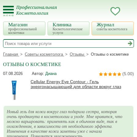
Магазин
Клиника
Журнал
профессиональной
Косметологические
советы косметолога
косметики
услуги
Главная
Советы косметолога
Отзывы
Отзывы о косметике
ОТЗЫВЫ О КОСМЕТИКЕ
07.08.2026
Автор:
Диана
(5.00)
Cellular Energy Eye Contour - Гель
энергонасыщающий для области вокруг глаз
Новый гель для кожи вокруг глаз подарила сестра, которая
очень продвинута в косметологии и уходе. Мне нравится, что
можно варьировать: применять как в обычном виде, так в
охлажденном, в зависимости от необходимого эффекта.
Изменения в качестве кожи заметны уже с начала
применения. Появляется увлажненность,