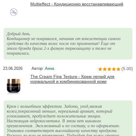
Multieffect - Кондиционер восстанавливающий
Добрый день.
Кондиционер не понравился, начиная от консистенции самого
средства до качества волос после его применения! Еще от
этого брэнда брала 2-х фазную термозащиту и тоже не
понравилась.
23.06.2026
Автор:
Анна
(5.00)
The Cream Fine Texture - Крем легкий для
нормальной и комбинированной кожи
Крем с волшебным эффектом. Забота, уход,мягкая
кожа,покраснений меньше, нереальный аромат, который
успокаивает, пробуждает положительные эмоции.
Настоящая нейрокосметика. В этом нет никакого
преувеличения. Эксклюзивный и по составу, и по оформлению.
Упаковка соответствует высочайшему качеству продукта.
Роскошь во всех ее проявлениях. Подходит для кожи старше