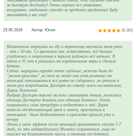
Заказывала продукцию с вашего сайта, хочу сказать спасибо
за быструю доставку! Очень хорошо все упаковано,
аккуратно, отдельное спасибо за пробники продуктов! Буду
заказывать у вас ещё!
23.05.2018
Автор:
Юлия
(5.00)
Мимические морщины на лбу и переносице настигли меня рано
- лет с 30-ти. Со временем они ,естественно, всё больше
углублялись и отражение в зеркале радовало всё меньше. В
итоге в 35 лет я решилась на кардинальные меры и сделала
Бо́токс .
Сейчас морщины гораздо менее глубокие ,нежели были до
"уколов красоты" ,но тем не менее они есть,поэтому от
инъекций отказываться всё равно не собираюсь ,но решила в
этот раз попробовать Диспорт по совету моего косметолога,
Дарьи Лозовской.
Выбрав Диспорт также можно сэкономить деньги ,поскольку
единица Диспорта дешевле,чем единица Ботокса. Очень
понравилась сама процедура и подготовка к ней. Дарья
нанесла обезболивающий крем и затем, приступила к
инъекциям - было безболезненно и краснота прошла уже к
вечеру.
Лично у меня эффект после инъекций проявляется спустя 5-7
дней, но это индивидуально) Мимика сохраняется ,лицо не
похоже на безжизненную маску, в отличии от ботокса.