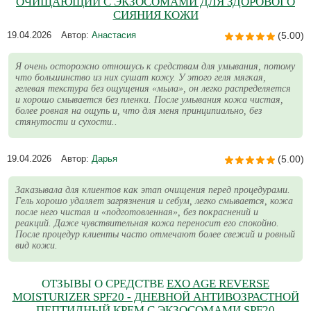
ОЧИЩАЮЩИЙ С ЭКЗОСОМАМИ ДЛЯ ЗДОРОВОГО
СИЯНИЯ КОЖИ
19.04.2026
Автор:
Анастасия
(5.00)
Я очень осторожно отношусь к средствам для умывания, потому
что большинство из них сушат кожу. У этого геля мягкая,
гелевая текстура без ощущения «мыла», он легко распределяется
и хорошо смывается без пленки. После умывания кожа чистая,
более ровная на ощупь и, что для меня принципиально, без
стянутости и сухости..
19.04.2026
Автор:
Дарья
(5.00)
Заказывала для клиентов как этап очищения перед процедурами.
Гель хорошо удаляет загрязнения и себум, легко смывается, кожа
после него чистая и «подготовленная», без покраснений и
реакций. Даже чувствительная кожа переносит его спокойно.
После процедур клиенты часто отмечают более свежий и ровный
вид кожи.
ОТЗЫВЫ О СРЕДСТВЕ
EXO AGE REVERSE
MOISTURIZER SPF20 - ДНЕВНОЙ АНТИВОЗРАСТНОЙ
ПЕПТИДНЫЙ КРЕМ С ЭКЗОСОМАМИ SPF20