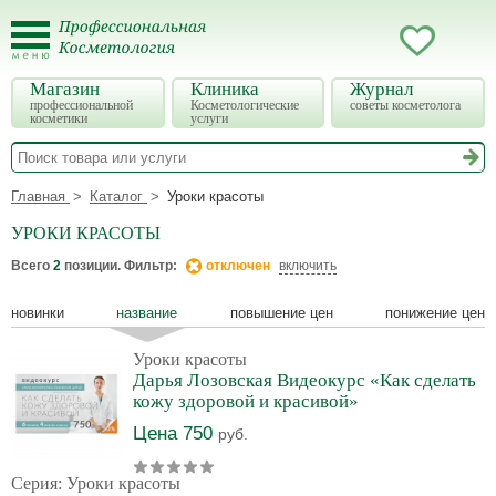
Магазин
Клиника
Журнал
профессиональной
Косметологические
советы косметолога
косметики
услуги
Главная
Каталог
Уроки красоты
УРОКИ КРАСОТЫ
Всего
2
позиции. Фильтр:
отключен
включить
новинки
название
повышение цен
понижение цен
Уроки красоты
Дарья Лозовская Видеокурс «Как сделать
кожу здоровой и красивой»
Цена 750
руб.
Серия: Уроки красоты