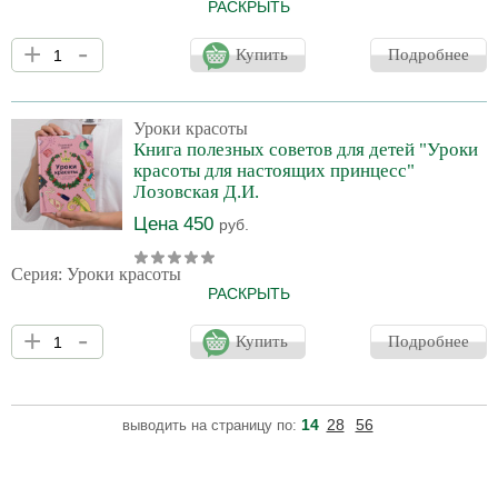
РАСКРЫТЬ
Видеокурс «Как сделать кожу здоровой и красивой» врача-
+
-
косметолога Лозовский Дарьи состоит из 6-ти уроков и 4 мастер-
Купить
Подробнее
классов. Это простая и доступная информация про уход за
кожей, косметику и косметологию. 1 урок. Как правильно
ухаживать за кожей: все этапы ежедневного утреннего и
вечернего ухода, по каким линиям наносить средства, какие
Уроки красоты
продукты необходимы и для чего, а без чего можно обойтись. 2
Книга полезных советов для детей "Уроки
урок. Как научится разбираться в с
красоты для настоящих принцесс"
Лозовская Д.И.
Цена 450
руб.
Серия: Уроки красоты
РАСКРЫТЬ
Ваша дочка проявляет интерес к уходу за собой? Выдавливает
+
-
прыщики и не слушает Ваши советы? А Вам бы хотелось, чтобы
Купить
Подробнее
она избежала ошибок и «не набила шишек» на пути к
правильному уходу за собой, красоте и здоровью. Тогда наша
книга для Вас! В книге "Уроки красоты для настоящих принцесс"
врач-косметолог Лозовская Дарья и коллеги в сфере красоты
14
28
56
выводить на страницу по:
просто и доступно рассказывают про то, как ухаживать за кожей,
волосами, н