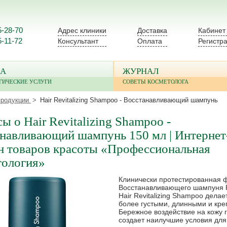
5-28-70
Адрес клиники
Доставка
Кабинет
5-11-72
Консультант
Оплата
Регистр
А
ЖУРНАЛ
ГИЧЕСКИЕ УСЛУГИ
СОВЕТЫ КОСМЕТОЛОГА
продукции
Hair Revitalizing Shampoo - Восстанавливающий шампунь
ы о Hair Revitalizing Shampoo -
навливающий шампунь 150 мл | Интернет
н товаров красоты «Профессиональная
тология»
Клинически протестированная 
Восстанавливающего шампуня 
Hair Revitalizing Shampoo делае
более густыми, длинными и кре
Бережное воздействие на кожу 
создает наилучшие условия для