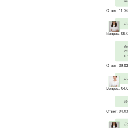
Мо
Ответ:
11.04
До
Вопрос:
09.
до
се
с 
Ответ:
09.03
До
Вопрос:
04.
Мо
Ответ:
04.03
До