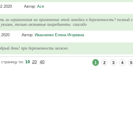
02.2020
Автор:
Ася
ть ли ограничения на применение этой линейки в беременность? полный 
 указан, только активные ингредиенты. спасибо
.2020
Автор:
Ивахненко Елена Игоревна
брый день! при беременности можно.
10
20
40
 страницу по:
1
2
3
4
5