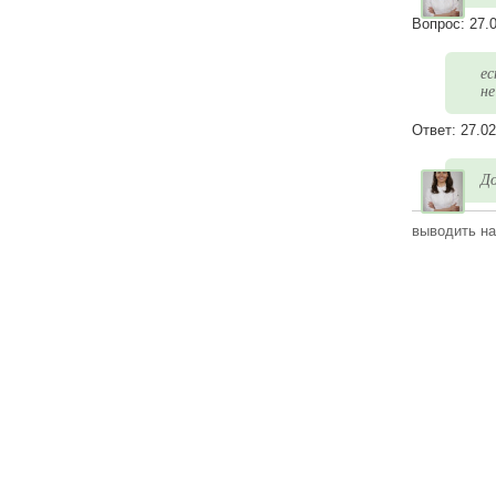
Вопрос:
27.
ес
не
Ответ:
27.02
До
выводить на