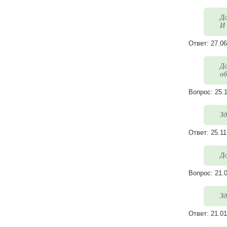
До
И 
Ответ:
27.06
До
о
Вопрос:
25.
Зд
Ответ:
25.11
До
Вопрос:
21.
Зд
Ответ:
21.01