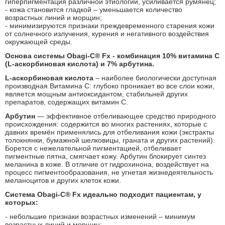
гиперпигментация различной этиологии, усиливается румянец;
- кожа становится гладкой – уменьшается количество
возрастных линий и морщин;
- минимизируются признаки преждевременного старения кожи
от солнечного излучения, курения и негативного воздействия
окружающей среды.
Основа системы Obagi-C® Fx - комбинация 10% витамина С
(L-аскорбиновая кислота) и 7% арбутина.
L-аскорбиновая кислота
– наиболее биологически доступная
производная Витамина С: глубоко проникает во все слои кожи,
является мощным антиоксидантом, стабильней других
препаратов, содержащих витамин С.
Арбутин
— эффективное отбеливающее средство природного
происхождения: содержится во многих растениях, которые с
давних времён применялись для отбеливания кожи (экстракты
толокнянки, бумажной шелковицы, граната и других растений).
Борется с нежелательной пигментацией, отбеливает
пигментные пятна, смягчает кожу. Арбутин блокирует синтез
меланина в коже. В отличие от гидрохинона, воздействует на
процесс пигментообразования, не угнетая жизнедеятельность
меланоцитов и других клеток кожи.
Cистема Obagi-C® Fx идеально подходит пациентам, у
которых:
- небольшие признаки возрастных изменений – минимум
возрастных линий и морщин;