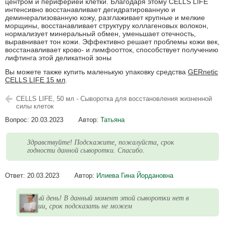
центром и периферией клетки. Благодаря этому CELLS LIFE
интенсивно восстанавливает дегидратированную и
деминерализованную кожу, разглаживает крупные и мелкие
морщины, восстанавливает структуру коллагеновых волокон,
нормализует минеральный обмен, уменьшает отечность,
выравнивает тон кожи. Эффективно решает проблемы кожи век,
восстанавливает крово- и лимфоотток, способствует получению
лифтинга этой деликатной зоны
Вы можете также купить маленькую упаковку средства
GERnetic
CELLS LIFE 15 мл
.
CELLS LIFE, 50 мл - Сыворотка для восстановления жизненной
силы клеток
Вопрос:
20.03.2023
Автор:
Татьяна
Здравствуйте! Подскажите, пожалуйста, срок
годности данной сыворотки. Спасибо.
Ответ:
20.03.2023
Автор:
Илиева Гина Йордановна
Добрый день! В данный момент этой сыворотки нет в
наличии, срок подсказать не можем