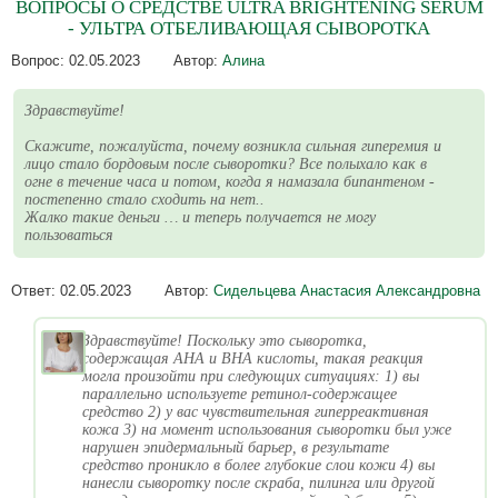
ВОПРОСЫ О СРЕДСТВЕ ULTRA BRIGHTENING SERUM
- УЛЬТРА ОТБЕЛИВАЮЩАЯ СЫВОРОТКА
Вопрос:
02.05.2023
Автор:
Алина
Здравствуйте!
Скажите, пожалуйста, почему возникла сильная гиперемия и
лицо стало бордовым после сыворотки? Все полыхало как в
огне в течение часа и потом, когда я намазала бипантеном -
постепенно стало сходить на нет..
Жалко такие деньги … и теперь получается не могу
пользоваться
Ответ:
02.05.2023
Автор:
Сидельцева Анастасия Александровна
Здравствуйте! Поскольку это сыворотка,
содержащая AHA и BHA кислоты, такая реакция
могла произойти при следующих ситуациях: 1) вы
параллельно используете ретинол-содержащее
средство 2) у вас чувствительная гиперреактивная
кожа 3) на момент использования сыворотки был уже
нарушен эпидермальный барьер, в результате
средство проникло в более глубокие слои кожи 4) вы
нанесли сыворотку после скраба, пилинга или другой