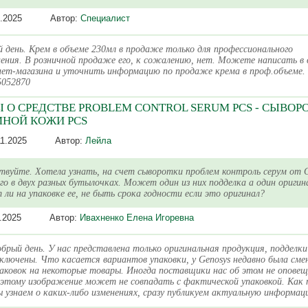
.2025
Автор:
Специалист
 день. Крем в объеме 230мл в продаже только для профессионального
ения. В розничной продаже его, к сожалению, нет. Можете написать в 
ет-магазина и уточнить информацию по продаже крема в проф.объеме.
5052870
 О СРЕДСТВЕ PROBLEM CONTROL SERUM PCS - СЫВОР
НОЙ КОЖИ PCS
11.2025
Автор:
Лейла
твуйте. Хотела узнать, на счет сыворотки проблем контроль серум от G
го в двух разных бутылочках. Может один из них подделка а один оригин
ли на упаковке ее, не быть срока годности если это оригинал?
.2025
Автор:
Ивахненко Елена Игоревна
брый день. У нас представлена только оригинальная продукция, подделки
ключены. Что касается вариантов упаковки, у Genosys недавно была сме
аковок на некоторые товары. Иногда поставщики нас об этом не опове
этому изображение может не совпадать с фактической упаковкой. Как 
 узнаем о каких-либо изменениях, сразу публикуем актуальную информац