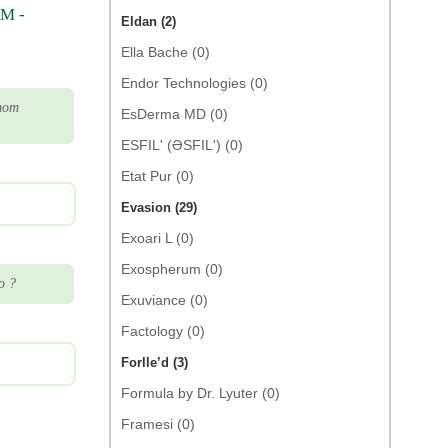
M -
Eldan (2)
Ella Bache (0)
Endor Technologies (0)
тот
EsDerma MD (0)
ESFIL' (ƏSFIL') (0)
Etat Pur (0)
Evasion (29)
Exoari L (0)
Exospherum (0)
о ?
Exuviance (0)
Factology (0)
Forlle’d (3)
Formula by Dr. Lyuter (0)
Framesi (0)