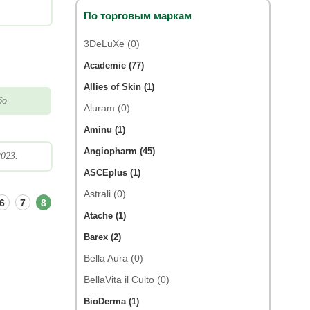
По торговым маркам
3DeLuXe (0)
Academie (77)
Allies of Skin (1)
бо
Aluram (0)
Aminu (1)
Angiopharm (45)
023.
ASCEplus (1)
Astrali (0)
6
7
8
Atache (1)
Barex (2)
Bella Aura (0)
BellaVita il Culto (0)
BioDerma (1)