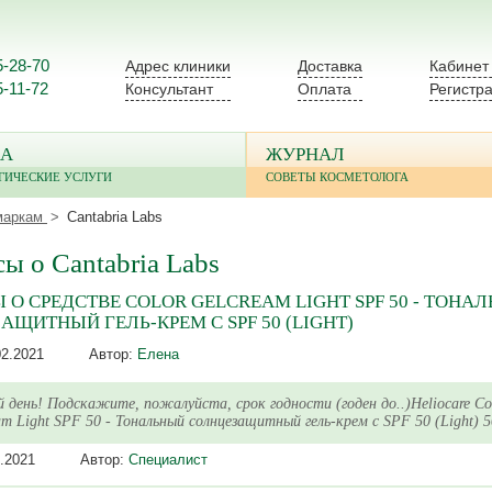
5-28-70
Адрес клиники
Доставка
Кабинет
5-11-72
Консультант
Оплата
Регистр
А
ЖУРНАЛ
ГИЧЕСКИЕ УСЛУГИ
СОВЕТЫ КОСМЕТОЛОГА
маркам
Cantabria Labs
ы о Cantabria Labs
 О СРЕДСТВЕ COLOR GELCREAM LIGHT SPF 50 - ТОНА
АЩИТНЫЙ ГЕЛЬ-КРЕМ С SPF 50 (LIGHT)
02.2021
Автор:
Елена
 день! Подскажите, пожалуйста, срок годности (годен до..)Heliocare Co
am Light SPF 50 - Тональный солнцезащитный гель-крем с SPF 50 (Light) 5
.2021
Автор:
Специалист