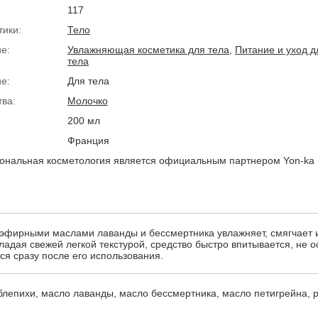
117
тики:
Тело
е:
Увлажняющая косметика для тела
,
Питание и уход д
тела
е:
Для тела
тва:
Молочко
200 мл
Франция
нальная косметология является официальным партнером Yon-ka
эфирными маслами лаванды и бессмертника увлажняет, смягчает и
адая свежей легкой текстурой, средство быстро впитывается, не о
ся сразу после его использования.
блепихи, масло лаванды, масло бессмертника, масло петигрейна, 