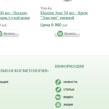
Yon-ka
Yon-
00 мл - Лосьон-
Elastine Jour 50 мл. - Крем
Nutr
норм./сухой кожи
"Эластин" дневной
"Ну
0
Цена 6 860
Цен
руб.
руб.
Купить
Купить
ИНФОРМАЦИЯ
ЛЬНАЯ КОСМЕТОЛОГИЯ»
МАЦИЯ
НОВОСТИ
СТАТЬИ
ВИДЕО
АКЦИИ