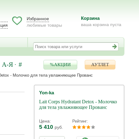
Корзина
Избранное
ваша корзина пуста
ация
любимые товары
А-Я
#
%АКЦИИ
АУТЛЕТ
t Detox - Молочко для тела увлажняющее Прованс
Yon-ka
Lait Corps Hydratant Detox - Молочко
для тела увлажняющее Прованс
Цена:
Рейтинг:
5 410
руб.