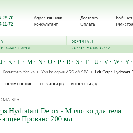
5-28-70
Адрес клиники
Доставка
Кабинет
5-11-72
Консультант
Оплата
Регистр
А
ЖУРНАЛ
ГИЧЕСКИЕ УСЛУГИ
СОВЕТЫ КОСМЕТОЛОГА
J
K
L
M
N
O
P
R
S
T
U
V
W
Y
Косметика Yon-ka
Yon-ka серия AROMA SPA
Lait Corps Hydratan
ПРИМЕНЕНИЕ
ОТЗЫВЫ
(0)
ВОПРОСЫ
(0)
AROMA SPA
rps Hydratant Detox - Молочко для тела
яющее Прованс 200 мл