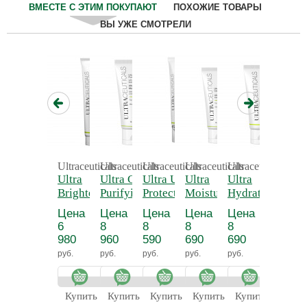
ВМЕСТЕ С ЭТИМ ПОКУПАЮТ
ПОХОЖИЕ ТОВАРЫ
ВЫ УЖЕ СМОТРЕЛИ
Ultraceuticals
Ultraceuticals
Ultraceuticals
Ultraceuticals
Ultraceuticals
Ultraceu
Ultra
Ultra Clear
Ultra UV
Ultra
Ultra
Ultra B
Brightening
Purifying
Protective
Moisturiser
Hydrating
Gel Cle
Foaming
Mask -
Daily
Cream 75 мл. -
Lotion 75 мл. -
Ультра
Цена
Цена
Цена
Цена
Цена
Цена
Cleanser -
Ультра
Moisturiser
Ультра
Ультра
балан
6
8
8
8
8
6
Ультра
очищающая
SPF 30
увлажняющий
увлажняющий
гель дл
980
960
590
690
690
380
отбеливающая
маска
Mattifying -
крем с
лосьон
умыва
руб.
руб.
руб.
руб.
руб.
руб.
пенка для
Защитный
церамидами
умывания
увлажняющий
матирующий
Купить
Купить
Купить
Купить
Купить
Купит
крем SPF30