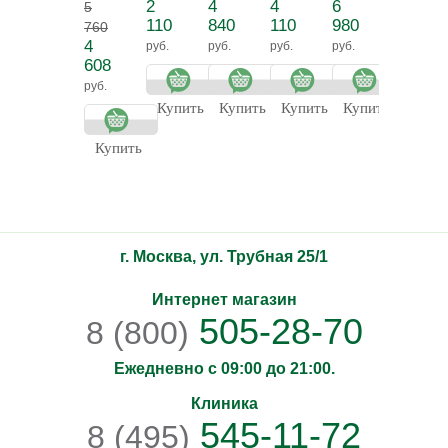
2
4
4
6
8
5
волос
лица
Витамин С
для нормальной/
Ультра
SPF 30
110
840
110
980
590
760
сухой кожи
отбеливающая
Mattify
4
руб.
руб.
руб.
руб.
руб.
пенка для
Защит
608
умывания
увлаж
руб.
матир
Купить
Купить
Купить
Купить
Купит
крем S
Купить
г. Москва, ул. Трубная 25/1
Интернет магазин
505-28-70
8 (800)
Ежедневно с 09:00 до 21:00.
Клиника
545-11-72
8 (495)