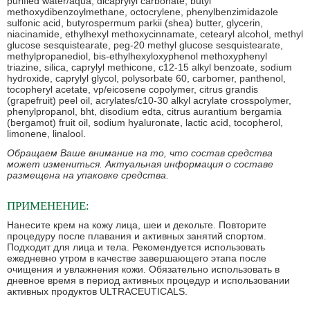
purified water/aqua, dicaprylyl carbonate, butyl
methoxydibenzoylmethane, octocrylene, phenylbenzimidazole
sulfonic acid, butyrospermum parkii (shea) butter, glycerin,
niacinamide, ethylhexyl methoxycinnamate, cetearyl alcohol, methyl
glucose sesquistearate, peg-20 methyl glucose sesquistearate,
methylpropanediol, bis-ethylhexyloxyphenol methoxyphenyl
triazine, silica, caprylyl methicone, c12-15 alkyl benzoate, sodium
hydroxide, caprylyl glycol, polysorbate 60, carbomer, panthenol,
tocopheryl acetate, vp/eicosene copolymer, citrus grandis
(grapefruit) peel oil, acrylates/c10-30 alkyl acrylate crosspolymer,
phenylpropanol, bht, disodium edta, citrus aurantium bergamia
(bergamot) fruit oil, sodium hyaluronate, lactic acid, tocopherol,
limonene, linalool.
Обращаем Ваше внимание на то, что состав средства
может измениться. Актуальная информация о составе
размещена на упаковке средства.
ПРИМЕНЕНИЕ:
Нанесите крем на кожу лица, шеи и декольте. Повторите
процедуру после плавания и активных занятий спортом.
Подходит для лица и тела. Рекомендуется использовать
ежедневно утром в качестве завершающего этапа после
очищения и увлажнения кожи. Обязательно использовать в
дневное время в период активных процедур и использовании
активных продуктов ULTRACEUTICALS.