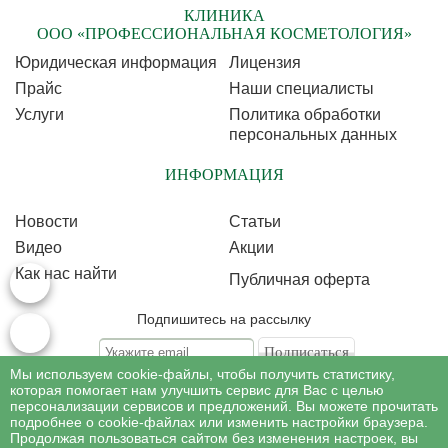
КЛИНИКА
ООО «ПРОФЕССИОНАЛЬНАЯ КОСМЕТОЛОГИЯ»
Юридическая информация
Лицензия
Прайс
Наши специалисты
Услуги
Политика обработки
персональных данных
ИНФОРМАЦИЯ
Новости
Статьи
Видео
Акции
Как нас найти
Публичная оферта
Подпишитесь на рассылку
Мы используем cookie-файлы, чтобы получить статистику,
Подписываясь на рассылку, Вы соглашаетесь c условиями политики
обработки
которая помогает нам улучшить сервис для Вас с целью
персональных данных
персонализации сервисов и предложений. Вы можете прочитать
подробнее о cookie-файлах или изменить настройки браузера.
Продолжая пользоваться сайтом без изменения настроек, вы
©
Профессиональная косметология
, 2007 - 2026