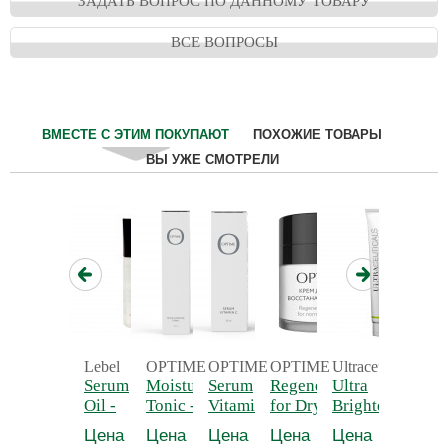
ЗАДАТЬ ВОПРОС ПО ДАННОМУ ТОВАРУ
ВСЕ ВОПРОСЫ
ВМЕСТЕ С ЭТИМ ПОКУПАЮТ
ПОХОЖИЕ ТОВАРЫ
ВЫ УЖЕ СМОТРЕЛИ
Lebel
OPTIME
OPTIME
OPTIME
Ultraceuticals
Ultraceu
Serum
Moisturising
Serum
Regeneration Cream
Ultra
Ultra 
Oil -
Tonic -
Vitamin C
for Dry Skin - Крем
Brightening
Protect
Эссенция
Увлажняющий
-
для лица
Foaming
Daily
Цена
Цена
Цена
Цена
Цена
Цена
для
тоник для
Сыворотка
восстанавливающий
Cleanser -
Moistur