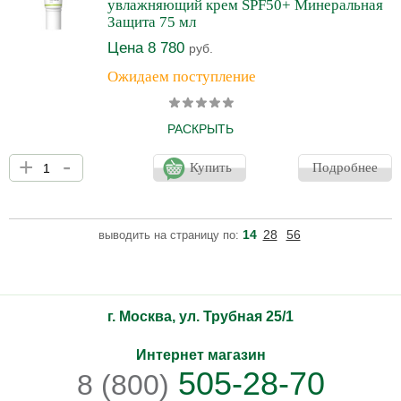
увлажняющий крем SPF50+ Минеральная
Защита 75 мл
Цена 8 780
руб.
Ожидаем поступление
РАСКРЫТЬ
Новая формула и текстура крема с физическими фильтрами
+
-
обеспечивает эффективную и максимальную защиту от UVA и
Купить
Подробнее
UVB лучей. Крем защищает от агрессивного воздействия
внешней окружающей среды, предохраняет кожу лица от
негативного воздействия свободных радикалов. Облегченная
текстура не оставляет белой пленки, формула встраиваемого
14
28
56
выводить на страницу по:
тона улучшает тон лица. Крем подходит преимущественно для
нормальной и склонной к жирности кожи.
г. Москва, ул. Трубная 25/1
Интернет магазин
505-28-70
8 (800)