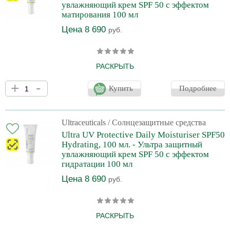
увлажняющий крем SPF 50 с эффектом
матирования 100 мл
Цена 8 690
руб.
РАСКРЫТЬ
Ежедневно защищайте свою кожу с помощью очень высокой
+
-
защиты от солнца широкого спектра действия в сочетании с
Купить
Подробнее
повышенным увлажнением. В составе богатый комплекс
ухаживающих и увлажняющих ингредиентов: масло ши, и
гиалуронат натрия, пантенол и ниацинамид, которые
поддерживают липидный барьер кожи. Диоксид кремния
Ultraceuticals
/ Солнцезащитные средства
поглощения избытки кожного сала. Эти «микросферы»
Ultra UV Protective Daily Moisturiser SPF50
рассеивают свет и помогают смягчить появление мелких
Hydrating, 100 мл. - Ультра защитный
морщин и выровнять
увлажняющий крем SPF 50 с эффектом
гидратации 100 мл
Цена 8 690
руб.
РАСКРЫТЬ
Ежедневный увлажняющий крем широкого спектра действия