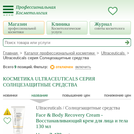
Магазин
Клиника
Журнал
профессиональной
Косметологические
советы косметолога
косметики
услуги
Главная
Каталог профессиональной косметики
Ultraceuticals
Ultraceuticals серия Солнцезащитные средства
Всего
9
позиций. Фильтр:
отключен
включить
КОСМЕТИКА ULTRACEUTICALS СЕРИЯ
СОЛНЦЕЗАЩИТНЫЕ СРЕДСТВА
новинки
название
повышение цен
понижение цен
Ultraceuticals
/ Солнцезащитные средства
Face & Body Recovery Cream -
Восстанавливающий крем для лица и тела
130 мл