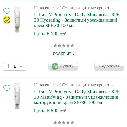
средство отличной основой под макияж. Сыворотка Ultra
Protective Antioxidant Complex усиливает защитные свойства
Ultraceuticals
/ Солнцезащитные средства
солнцезащитных средств Ultraceuticals и обеспечивает
Ultra UV Protective Daily Moisturiser SPF
надежную защиту кожи от фотостарения.
30 Hydrating - Защитный увлажняющий
крем SPF 30 100 мл
Цена 8 590
руб.
РАСКРЫТЬ
Солнцезащитный крем с эффектом глубокой гидратации. Для
+
-
сухой и нормальной кожи. Содержит химические фильтры,
Купить
Подробнее
обеспечивающие эффективную защиту от UVA и UVB (кожа
подвергается интенсивному воздействия ультрафиолета в
течение всего года в любом климате). Облегченная текстура
крема Ultraceuticals Ultra UV Protective Daily Moisturiser SPF 30
Ultraceuticals
/ Солнцезащитные средства
Hydrating легко впитывается, предохраняет кожу лица от
Ultra UV Protective Daily Moisturiser SPF
негативного воздействия свободных радикалов, солн
30 Mattifying - Защитный увлажняющий
матирующий крем SPF30 100 мл
Цена 8 590
руб.