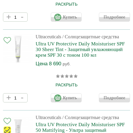
РАСКРЫТЬ
Солнцезащитный крем для жирной и комбинированной кожи.
+
-
Убирает жирный блеск и матирует. Содержит химические
Купить
Подробнее
фильтры, обеспечивающие эффективную защиту от UVA и UVB
(кожа подвергается интенсивному воздействия ультрафиолета в
течение всего года в любом климате). Облегченная текстура
легко впитывается, предохраняет кожу лица от негативного
Ultraceuticals
/ Солнцезащитные средства
воздействия свободных радикалов, солнечных лучей, тем
Ultra UV Protective Daily Moisturiser SPF
самым обеспечивая профилактику преждевременного
30 Sheer Tint - Защитный увлажняющий
старения.
крем SPF 30 с тоном 100 мл
Цена 8 690
руб.
РАСКРЫТЬ
Солнцезащитный увлажняющий крем для лица с эффектом
+
-
легкого тонирования. Пигмент универсального натурального
Купить
Подробнее
оттенка идеально сливается с тоном кожи. Крем не создает
эффекта пленки и не закупоривает поры. Содержит химические
фильтры, обеспечивающие эффективную защиту от UVA и UVB
(кожа подвергается интенсивному воздействия ультрафиолета в
Ultraceuticals
/ Солнцезащитные средства
течение всего года в любом климате). Облегченная текстура
Ultra UV Protective Daily Moisturiser SPF
крема Ultraceuticals Ultra UV Protective Daily Mois
50 Mattifying - Ультра защитный