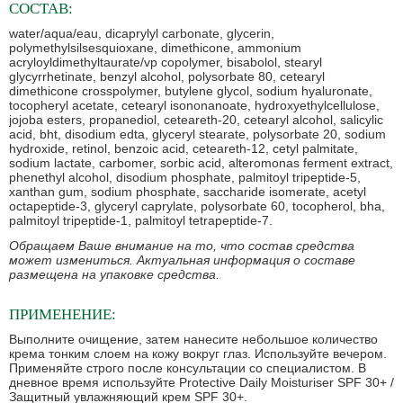
СОСТАВ:
water/aqua/eau, dicaprylyl carbonate, glycerin,
polymethylsilsesquioxane, dimethicone, ammonium
acryloyldimethyltaurate/vp copolymer, bisabolol, stearyl
glycyrrhetinate, benzyl alcohol, polysorbate 80, cetearyl
dimethicone crosspolymer, butylene glycol, sodium hyaluronate,
tocopheryl acetate, cetearyl isononanoate, hydroxyethylcellulose,
jojoba esters, propanediol, ceteareth-20, cetearyl alcohol, salicylic
acid, bht, disodium edta, glyceryl stearate, polysorbate 20, sodium
hydroxide, retinol, benzoic acid, ceteareth-12, cetyl palmitate,
sodium lactate, carbomer, sorbic acid, alteromonas ferment extract,
phenethyl alcohol, disodium phosphate, palmitoyl tripeptide-5,
xanthan gum, sodium phosphate, saccharide isomerate, acetyl
octapeptide-3, glyceryl caprylate, polysorbate 60, tocopherol, bha,
palmitoyl tripeptide-1, palmitoyl tetrapeptide-7.
Обращаем Ваше внимание на то, что состав средства
может измениться. Актуальная информация о составе
размещена на упаковке средства.
ПРИМЕНЕНИЕ:
Выполните очищение, затем нанесите небольшое количество
крема тонким слоем на кожу вокруг глаз. Используйте вечером.
Применяйте строго после консультации со специалистом. В
дневное время используйте Protective Daily Moisturiser SPF 30+ /
Защитный увлажняющий крем SPF 30+.