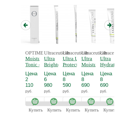
OPTIME
Ultraceuticals
Ultraceuticals
Ultraceuticals
Ultraceuticals
Ultraceu
Moisturising
Ultra
Ultra UV
Ultra
Ultra
Active
Ultra E
Tonic -
Brightening
Protective
Moisturiser
Hydrating
Skinto
Увлажняющий
Foaming
Daily
Cream 75 мл. -
Lotion 75 мл. -
Цена
Цена
Цена
Цена
Цена
Smooth
тоник для
Cleanser -
Moisturiser
Ультра
Ультра
2
6
8
8
8
Serum
лица
Ультра
SPF 30
увлажняющий
увлажняющий
110
980
590
690
690
Заказ
Concen
отбеливающая
Mattifying -
крем с
лосьон
возможе
руб.
руб.
руб.
руб.
руб.
- Ультр
пенка для
Защитный
церамидами
только
концен
умывания
увлажняющий
после
с
матирующий
консульт
Купить
Купить
Купить
Купить
Купить
кислот
крем SPF30