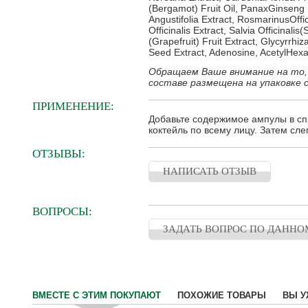
(Bergamot) Fruit Oil, PanaxGinseng 
Angustifolia Extract, RosmarinusOffi
Officinalis Extract, Salvia Officinali
(Grapefruit) Fruit Extract, Glycyrrhi
Seed Extract, Adenosine, AcetylHexap
Обращаем Ваше внимание на то,
составе размещена на упаковке 
ПРИМЕНЕНИЕ:
Добавьте содержимое ампулы в сп
коктейль по всему лицу. Затем сл
ОТЗЫВЫ:
НАПИСАТЬ ОТЗЫВ
ВОПРОСЫ:
ЗАДАТЬ ВОПРОС ПО ДАННО
ВМЕСТЕ С ЭТИМ ПОКУПАЮТ
ПОХОЖИЕ ТОВАРЫ
ВЫ У