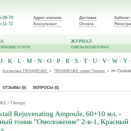
5-28-70
Адрес клиники
Доставка
Кабинет
5-11-72
Консультант
Оплата
Регистр
А
ЖУРНАЛ
ГИЧЕСКИЕ УСЛУГИ
СОВЕТЫ КОСМЕТОЛОГА
J
K
L
M
N
O
P
R
S
T
U
V
W
Y
Косметика TROIAREUKE
TROIAREUKE серия Therapy
H+ Cocktai
ОТЗЫВЫ
(0)
ВОПРОСЫ
(0)
E / Therapy
tail Rejuvenating Ampoule, 60+10 мл. -
ный тоник "Омоложение" 2-в-1, Красный 
ка