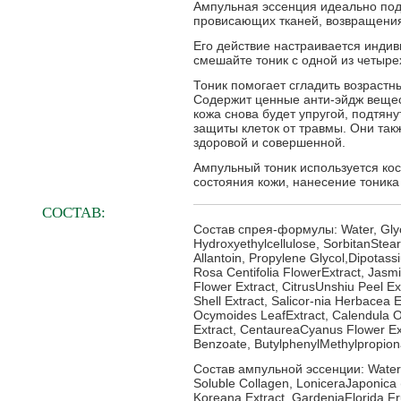
Ампульная эссенция идеально под
провисающих тканей, возвращения
Его действие настраивается индив
смешайте тоник с одной из четыре
Тоник помогает сгладить возрастн
Содержит ценные анти-эйдж вещест
кожа снова будет упругой, подтя
защиты клеток от травмы. Они так
здоровой и совершенной.
Ампульный тоник используется кос
состояния кожи, нанесение тоника
СОСТАВ:
Состав спрея-формулы: Water, Glycer
Hydroxyethylcellulose, SorbitanStear
Allantoin, Propylene Glycol,Dipotass
Rosa Centifolia FlowerExtract, Jasmi
Flower Extract, CitrusUnshiu Peel E
Shell Extract, Salicor-nia Herbacea
Ocymoides LeafExtract, Calendula Off
Extract, CentaureaCyanus Flower Ex
Benzoate, ButylphenylMethylpropional
Состав ампульной эссенции: Water, G
Soluble Collagen, LoniceraJaponica (
Koreana Extract, GardeniaFlorida Fru