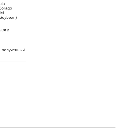
ula
 Borago
isi
 (Soybean)
ция о
е полученный