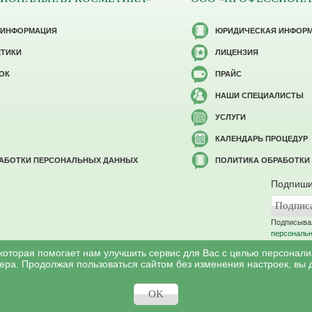
 ИНФОРМАЦИЯ
ЮРИДИЧЕСКАЯ ИНФОР
ЕТИКИ
ЛИЦЕНЗИЯ
ОК
ПРАЙС
НАШИ СПЕЦИАЛИСТЫ
УСЛУГИ
КАЛЕНДАРЬ ПРОЦЕДУР
РАБОТКИ ПЕРСОНАЛЬНЫХ ДАННЫХ
ПОЛИТИКА ОБРАБОТКИ
Подпиши
Подписывая
персональ
 которая помогает нам улучшить сервис для Вас с целью персонал
ера. Продолжая пользоваться сайтом без изменения настроек, вы 
©
Профессиональная косметология
, 2007 - 2026
ся в соответствии c законом РФ «Об авторском праве и смежных правах». И
OK