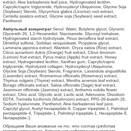
extract, Aloe barbadensis leaf juice, Hydrogenated lecithin,
Caprylic/capric triglyceride, Hydroxydecyl Ubiquinone, Glycine Soja
(Soybean) Sterols, Glycyrrhiza glabra (Licorice) root extract,
Centella asiatica extract, Glycine soja (Soybean) seed extract,
Panthenol
Ампульный концентрат
Seoul: Water, Butylene glycol, Glycerin,
Glycereth-26, 1,2-Hexanediol, Niacinamide, Glycosyl trehalose,
Hydrogenated starch hydrolysate, Pinus densiflora leaf extract,
Dimethyl sulfone, Sorbitan sesquioleate, Propylene glycol,
Laminaria japonica extract, Allantoin, Oryza sativa (Rice) extract,
Citrus aurantium dulcis (Orange) fruit extract, Citrus limonum
(Lemon) fruit extract, Pyrus malus (Apple) fruit extract, Honey
extract, Hydrogenated lecithin, Xanthan gum, Caprylic/capric
triglyceride, Hydrolyzed collagen, Hydroxydecyl Ubiquinone,
Glycine Soja (Soybean) Sterols, Fragrance, Lavandula angustifolia
(Lavender) extract, Rosmarinus officinalis (Rosemary) extract,
Thymus vulgaris (Thyme) extract, Mentha arvensis leaf extract,
Borago officinalis extract, Salvia officinalis (Sage) leaf extract,
Jasminum officinale (Jasmine) extract, Anthemis nobilis flower
extract, Citric acid, Glycolic acid, Lactic acid, Adenosine, Disodium
EDTA, Tremella fuciformis (Mushroom) extract, PPG-26-buteth-26,
Sodium hyaluronate, Panthenol, Aloe barbadensis leaf juice,
Caprylyl glycol, Acetyl hexapeptide-8, Copper tripeptide-1, Palmitoyl
pentapeptide-4, Tripeptide-1, Palmitoyl tripeptide-1, Hexapeptide-9,
Nonapeptide-1.
Обращаем Ваше внимание на то, что состав средства
может измениться. Актуальная информация о составе