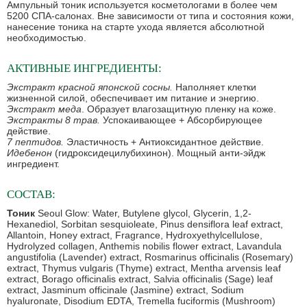
Ампульный тоник используется косметологами в более чем
5200 СПА-салонах. Вне зависимости от типа и состояния кожи,
нанесение тоника на старте ухода является абсолютной
необходимостью.
АКТИВНЫЕ ИНГРЕДИЕНТЫ:
Экстракт красной японской сосны.
Наполняет клетки
жизненной силой, обеспечивает им питание и энергию.
Экстракт меда
. Образует влагозащитную пленку на коже.
Экстракты 8 трав.
Успокаивающее + Абсорбирующее
действие.
7 пептидов.
Эластичность + Антиоксидантное действие.
Идебенон
(гидроксидецилубихинон). Мощный анти-эйдж
ингредиент.
СОСТАВ:
Тоник
Seoul Glow: Water, Butylene glycol, Glycerin, 1,2-
Hexanediol, Sorbitan sesquioleate, Pinus densiflora leaf extract,
Allantoin, Honey extract, Fragrance, Hydroxyethylcellulose,
Hydrolyzed collagen, Anthemis nobilis flower extract, Lavandula
angustifolia (Lavender) extract, Rosmarinus officinalis (Rosemary)
extract, Thymus vulgaris (Thyme) extract, Mentha arvensis leaf
extract, Borago officinalis extract, Salvia officinalis (Sage) leaf
extract, Jasminum officinale (Jasmine) extract, Sodium
hyaluronate, Disodium EDTA, Tremella fuciformis (Mushroom)