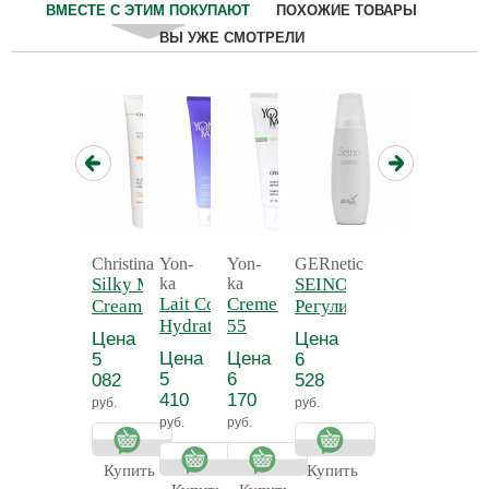
ВМЕСТЕ С ЭТИМ ПОКУПАЮТ
ПОХОЖИЕ ТОВАРЫ
ВЫ УЖЕ СМОТРЕЛИ
Christina
Yon-
Yon-
GERnetic
Silky Matte
ka
ka
SEINO -
Lait Corps
Creme 55 - Крем
Cream -
Регулирующий
Hydratant
55
Нежный
и
Цена
Цена
Detox -
антицеллюлитный
матирующий
тонизирующий
Цена
Цена
5
6
Молочко для
крем для
лосьон для
5
6
082
528
тела
тела
бюста СЕЙНО
410
170
руб.
руб.
увлажняющее
руб.
руб.
Прованс
Купить
Купить