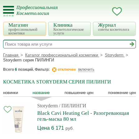
Магазин
Клиника
Журнал
профессиональной
Косметологические
советы косметолога
косметики
услуги
Главная
Каталог профессиональной косметики
Storyderm
Storyderm серия ПИЛИНГИ
Всего
6
позиций. Фильтр:
отключен
включить
КОСМЕТИКА STORYDERM СЕРИЯ ПИЛИНГИ
новинки
название
повышение цен
понижение цен
Storyderm
/ ПИЛИНГИ
Black Cavi Heating Gel - Разогревающая
гель-маска 80 мл
Цена 6 171
руб.