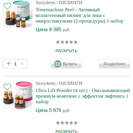
фибробласты к пролиферативной и синтетической активности в
Storyderm
/ ПИЛИНГИ
самой «убитой» зоне. Кожа становится плотнее, выталкиваются
Timemachine Peel - Активный
морщины, выравнивается рельеф! Гранулированные
коллагеновый пилинг для лица с
биологически ак
микроспикулами (2 процедуры) 1 набор
Цена 9 395
руб.
РАСКРЫТЬ
Активный коллагеновый пилинг для лица с микроспикулами
+
-
Storyderm Timemachine Peel для повышения эластичности
Купить
Подробнее
тканей и борьбы с возрастными изменениями кожи. Пилинг
запускает процессы обновления в клетках эпидермиса,
заполняет повреждённые участки особыми спикулами и
стимулирует выработку собственных коллагеновых и
Storyderm
/ ПИЛИНГИ
эластиновых волокон. Продукт направлен на комплексный уход
Ultra Lift Powder (4 шт.) - Омолаживающий
за кожей, оказывает омолаживающее действие, разглаживает
премиум-комплекс с эффектом лифтинга 1
кожный покров, заж
набор
Цена 5 876
руб.
РАСКРЫТЬ