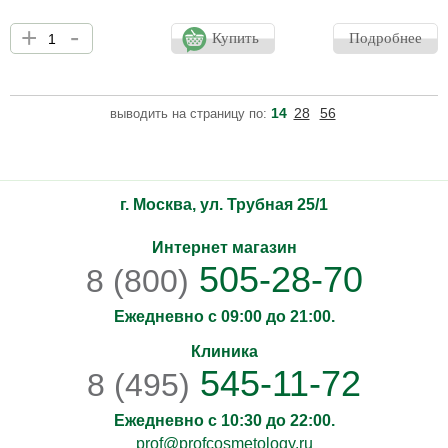
Омолаживающий премиум-комплекс с эффектом лифтинга
+
-
Storyderm Ultra Lift Powder выполнен в формате
Купить
Подробнее
концентрированного порошка с коллагеном и пептидами.
Оказывает подтягивающее действие, формирует V-линию,
укрепляет тургор и повышает эластичность кожи. Помимо
выраженного эффекта лифтинга способствует разглаживанию
14
28
56
выводить на страницу по:
морщин, уменьшению кожных заломов и активному
увлажнению.
г. Москва, ул. Трубная 25/1
Интернет магазин
505-28-70
8 (800)
Ежедневно с 09:00 до 21:00.
Клиника
545-11-72
8 (495)
Ежедневно с 10:30 до 22:00.
prof@profcosmetology.ru