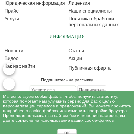
Юридическая информация
Лицензия
Прайс
Наши специалисты
Услуги
Политика обработки
персональных данных
ИНФОРМАЦИЯ
Новости
Статьи
Видео
Акции
Как нас найти
Публичная оферта
Подпишитесь на рассылку
Мы используем cookie-файлы, чтобы получить статистику,
Подписываясь на рассылку, Вы соглашаетесь c условиями политики
обработки
которая помогает нам улучшить сервис для Вас с целью
персональных данных
персонализации сервисов и предложений. Вы можете прочитать
подробнее о cookie-файлах или изменить настройки браузера.
Продолжая пользоваться сайтом без изменения настроек, вы
©
Профессиональная косметология
, 2007 - 2026
даёте согласие на использование ваших cookie-файлов
Все права на материалы сайта www.profcosmetology.ru охраняются в
соответствии c законом РФ «Об авторском праве и смежных правах».
Имеются противопоказания, необходима консультация специалиста.
OK