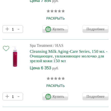
Цена 7 854
руб.
РАСКРЫТЬ
Увлажняющая маска для кожи Spa Treatment HAS Bio Mask
+
-
содержит активные компоненты, которые насыщают клетки
Купить
Подробнее
питательными веществами и влагой, активизируют их рост,
борются с возрастными изменениями, разглаживают морщины,
уменьшают отечности и усиливают защитные функции кожи.
Маска изготовлена из биоцеллюлозы - биоразлагаемого и
Spa Treatment
/ HAS
экологически чистого материала, полученного методом
Cleansing Milk Aging-Care Series, 150 мл. -
ферментации кокосового сока, с отличной адгезией и
Очищающее, увлажняющее молочко для
повышенной возмо
зрелой кожи 150 мл
Цена 6 353
руб.
РАСКРЫТЬ
Молочко Spa Treatment HAS Cleansing Milk Aging-Care Series
+
-
позволяет тщательно очистить кожу от остатков макияжа и
Купить
Подробнее
стойких загрязнений. В его состав входят активные компоненты,
которые эффективно ухаживают за кожей во время умывания.
Молочко Spa Treatment HAS Cleansing Milk Aging-Care Series