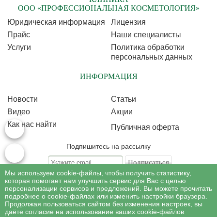
ООО «ПРОФЕССИОНАЛЬНАЯ КОСМЕТОЛОГИЯ»
Юридическая информация
Лицензия
Прайс
Наши специалисты
Услуги
Политика обработки
персональных данных
ИНФОРМАЦИЯ
Новости
Статьи
Видео
Акции
Как нас найти
Публичная оферта
Подпишитесь на рассылку
Мы используем cookie-файлы, чтобы получить статистику,
Подписываясь на рассылку, Вы соглашаетесь c условиями политики
обработки
которая помогает нам улучшить сервис для Вас с целью
персональных данных
персонализации сервисов и предложений. Вы можете прочитать
подробнее о cookie-файлах или изменить настройки браузера.
Продолжая пользоваться сайтом без изменения настроек, вы
©
Профессиональная косметология
, 2007 - 2026
даёте согласие на использование ваших cookie-файлов
Все права на материалы сайта www.profcosmetology.ru охраняются в