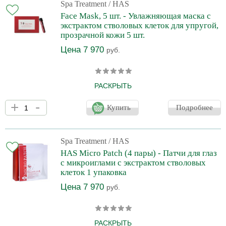
придает коже здоровый, сияющий вид.
Spa Treatment
/ HAS
Face Mask, 5 шт. - Увлажняющая маска с
экстрактом стволовых клеток для упругой,
прозрачной кожи 5 шт.
Цена 7 970
руб.
РАСКРЫТЬ
Японская маска для лица Spa Treatment HAS Face Mask
+
-
пропитана 25 мл сыворотки, содержащей инновационные
Купить
Подробнее
косметические ингредиенты, которые активно борются с
возрастными изменениями, делают кожу упругой, подтянутой и
прозрачной. Антивозрастная маска насыщает клетки влагой,
способствует уменьшению отеков, стимулирует процессы
Spa Treatment
/ HAS
регенерации, уплотняет кожу и улучшает цвет лица. А легкий
HAS Micro Patch (4 пары) - Патчи для глаз
аромат эфирного масла розы центифолии позволяет
с микроиглами с экстрактом стволовых
полностью рассла
клеток 1 упаковка
Цена 7 970
руб.
РАСКРЫТЬ