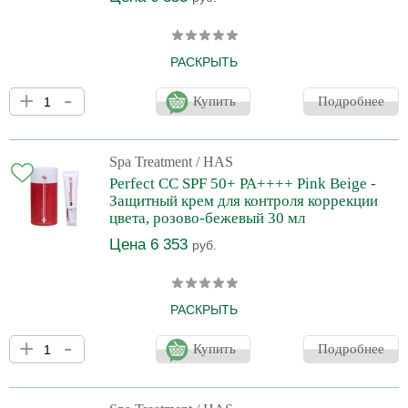
РАСКРЫТЬ
Защитный крем для лица Spa treatment HAS Perfect CC SPF 50
+
-
+ бежевый идеально подходит в качестве базы под ежедневный
Купить
Подробнее
макияж. Повышает защитные функции кожи и её иммунитет,
обеспечивая ровное матовое покрытие и способствуя
улучшению тона кожи. Маскирует несовершенства и
покраснения, а также оказывает сильное
Spa Treatment
/ HAS
противовоспалительное, тонизирующее и питательное
Perfect CC SPF 50+ PA++++ Pink Beige -
действие, комплексно оздоравливая кожу. Высокая
Защитный крем для контроля коррекции
эффективность тонального средства обеспечи
цвета, розово-бежевый 30 мл
Цена 6 353
руб.
РАСКРЫТЬ
Новый крем с высоким уровнем защиты от ультрафиолета Spa
+
-
treatment HAS Perfect CC SPF 50 + розово-бежевый идеально
Купить
Подробнее
подходит в качестве базы под ежедневный макияж. Повышает
защитные функции кожи и её иммунитет, обеспечивая ровное
матовое покрытие и способствуя улучшению тона кожи.
Маскирует несовершенства и покраснения, а также оказывает