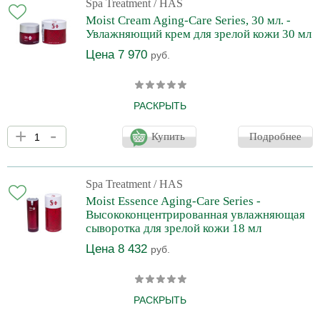
ее упругой и естественно увлажненной. Рекомендовано для
Spa Treatment
/ HAS
склонной к сухости кожи.
Moist Cream Aging-Care Series, 30 мл. -
Увлажняющий крем для зрелой кожи 30 мл
Цена 7 970
руб.
РАСКРЫТЬ
Spa Treatment HAS Moist Cream Aging-Care Series -
+
-
эффективное средство для ухода за зрелой кожей. В его состав
Купить
Подробнее
входят оригинальные косметические компоненты, которые
воздействуют на клеточном уровне, насыщают кожу влагой и
запускают омолаживающие процесс. Антивозрастной
увлажняющий крем Spa Treatment HAS Moist Cream Aging-Care
Spa Treatment
/ HAS
Series легко проникает в глубокие слои эпидермиса,
Moist Essence Aging-Care Series -
стимулирует активное обновление клеток, возвращает лицу
Высококонцентрированная увлажняющая
сияющий, здоро
сыворотка для зрелой кожи 18 мл
Цена 8 432
руб.
РАСКРЫТЬ
Увлажняющая сыворотка Spa Treatment HAS Moist Essence