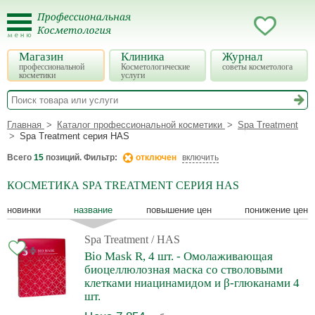
Магазин
Клиника
Журнал
профессиональной
Косметологические
советы косметолога
косметики
услуги
Главная
Каталог профессиональной косметики
Spa Treatment
Spa Treatment серия HAS
Всего
15
позиций. Фильтр:
отключен
включить
КОСМЕТИКА SPA TREATMENT СЕРИЯ HAS
новинки
название
повышение цен
понижение цен
Spa Treatment
/ HAS
Bio Mask R, 4 шт. - Омолаживающая
биоцеллюлозная маска со стволовыми
клетками ниацинамидом и β-глюканами 4
шт.