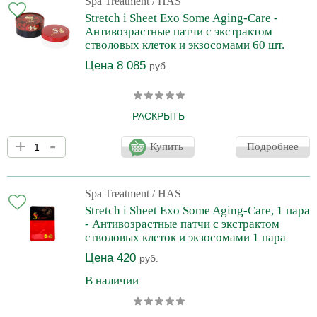
Spa Treatment
/ HAS
сильное противовоспалительное, тонизирующее и питательное
Stretch i Sheet Exo Some Aging-Care -
действие, комплексно оздоравливая кожу. Высокая эффек
Антивозрастные патчи с экстрактом
стволовых клеток и экзосомами 60 шт.
Цена 8 085
руб.
РАСКРЫТЬ
Антивозрастные патчи для кожи вокруг глаз содержат новый
+
-
косметический ингредиент - комбинацию экзосом и HAS,
Купить
Подробнее
которые усиливают положительное действие друг друга и
обеспечивают мощный омолаживающий эффект. Увлажняющие
патчи Spa Treatment HAS Stretch i Sheet Exo Some Aging-Care
смягчают, осветляют и тонизируют кожу, оказывают выраженный
Spa Treatment
/ HAS
лифтинг эффект, а также замедляют процесс увядания.
Stretch i Sheet Exo Some Aging-Care, 1 пара
- Антивозрастные патчи с экстрактом
стволовых клеток и экзосомами 1 пара
Цена 420
руб.
В наличии