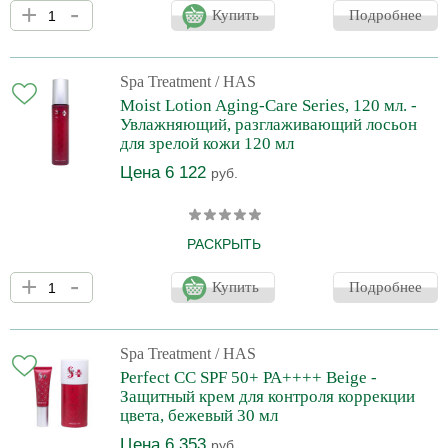
+
-
Aging-Care Series содержит тщательно подобранные
Купить
Подробнее
компоненты, которые комплексно воздействуют на возрастную
кожу. Обеспечивают клеткам дополнительное питание и
увлажнение, увеличивают синтез коллагена, разглаживают
морщины, помогают восстановить естественные защитные
Spa Treatment
/ HAS
функции эпидермиса. Омолаживающая сыворотка для лица
Moist Lotion Aging-Care Series, 120 мл. -
Spa Treatment HAS Moist Essence Aging-Care Series запускает
Увлажняющий, разглаживающий лосьон
процессы регене
для зрелой кожи 120 мл
Цена 6 122
руб.
РАСКРЫТЬ
Лосьон Spa Treatment HAS Moist Lotion Aging-Care Series
+
-
предназначен для глубокого увлажнения зрелой кожи. Крем
Купить
Подробнее
содержит активные компоненты, которые оказывают на кожу
комплексное действие. Лосьон Spa Treatment HAS Moist Lotion
Aging-Care Series помогает бороться с возрастными
изменениями, возвращает коже здоровье, молодость и
Spa Treatment
/ HAS
природную красоту.
Perfect CC SPF 50+ PA++++ Beige -
Защитный крем для контроля коррекции
цвета, бежевый 30 мл
Цена 6 353
руб.