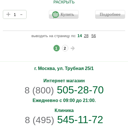
РАСКРЫТЬ
Антивозрастные патчи для кожи вокруг глаз содержат новый
+
-
косметический ингредиент - комбинацию экзосом и HAS,
Купить
Подробнее
которые усиливают положительное действие друг друга и
обеспечивают мощный омолаживающий эффект. Увлажняющие
патчи Spa Treatment HAS Stretch i Sheet Exo Some Aging-Care
смягчают, осветляют и тонизируют кожу, оказывают выраженный
14
28
56
выводить на страницу по:
лифтинг эффект, а также замедляют процесс увядания.
1
2
г. Москва, ул. Трубная 25/1
Интернет магазин
505-28-70
8 (800)
Ежедневно с 09:00 до 21:00.
Клиника
545-11-72
8 (495)