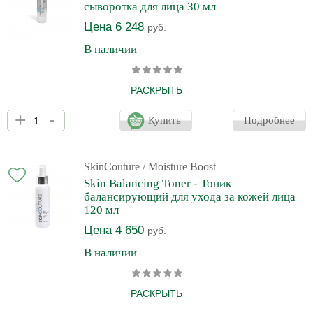
сыворотка для лица 30 мл
Цена 6 248
руб.
В наличии
РАСКРЫТЬ
Питательная сыворотка Moisture Boost Serum с текстурой
+
-
легкого крема для ежедневного интенсивного увлажнения кожи
Купить
Подробнее
и восстановления повреждений от факторов внешней среды и
синего света. Увлажняет и восстанавливает способность кожи к
удержанию влаги. Выполняет редермализацию, восстанавливая
гидратацию кожи. Повышает качество обменных процессов,
SkinCouture
/ Moisture Boost
предотвращая преждевременное старение. Придает комфорт,
Skin Balancing Toner - Тоник
восстанавливая микробиом состав нормальной бакте
балансирующий для ухода за кожей лица
120 мл
Цена 4 650
руб.
В наличии
РАСКРЫТЬ
Увлажняющий тоник-спрей успокаивающего действия является