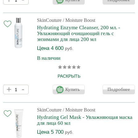
спектра лучей: Ультрафиолет, Инфракрасный, Синий свет и 5G.
Рекомендован при городском ритме жизни круглогодично и
ежедневно. Полноценный крем, решающий все задачи
дневного ухода, не требует использования дополнительных
SkinCouture
/ Moisture Boost
дневных кремов. • Не допускает фотостарения и способствует
Hydrating Enzyme Cleanser, 200 мл. -
осветлению пигментных пятен. • Активно увлажняет и
Увлажняющий очищающий гель с
энзимами для лица 200 мл
Цена 4 600
руб.
В наличии
РАСКРЫТЬ
Оптимальный выбор для ценителей эффективных очищающих
+
-
средств без агрессивных субстанций - подходит для умывания
Купить
Подробнее
даже деликатной и чувствительной кожи. Очищающее средство
для ежедневного применения 2 раза в день утром и вечером -
эффективно снимает Make Up, в том числе вокруг глаз, и все
виды загрязнений. Средство содержит растительные энзимы:
SkinCouture
/ Moisture Boost
папаин и бромелайн, а также деликатные ПАВ, увлажняющие
Hydrating Gel Mask - Увлажняющая маска
субстанции и экстракты растений успокаивающего
для лица 60 мл
Цена 5 700
руб.