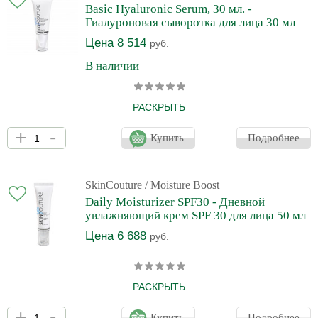
влагоудерживающей функции кожи. Активно увлажняет и
Basic Hyaluronic Serum, 30 мл. -
восстанавливает барьеры кожи. Придает комфорт
Гиалуроновая сыворотка для лица 30 мл
(оптимизирует состав микроби
Цена 8 514
руб.
В наличии
РАСКРЫТЬ
Самая мощная увлажняющая сыворотка для всех возрастов и
+
-
типов кожи Сыворотка способна удерживать влагу сразу на двух
Купить
Подробнее
уровнях, благодаря содержанию в составе высокой
концентрации двух форм гиалуроновой кислоты. Входящие в
состав сыворотки биоферментированная ламинария, янтарная
кислота, сок алоэ, пантенол, бета-глюканы и экстракты
SkinCouture
/ Moisture Boost
растений дополнительно усиливают ее увлажняющие свойства.
Daily Moisturizer SPF30 - Дневной
В составе средства также содержится диметилизосорбид
увлажняющий крем SPF 30 для лица 50 мл
&ndash
Цена 6 688
руб.
РАСКРЫТЬ
Уходовый крем для лица с SPF 30 на основе химических
+
-
фотофильтров широкого спектра действия - защита от всего
Купить
Подробнее