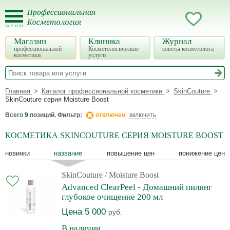
Магазин
Клиника
Журнал
профессиональной
Косметологические
советы косметолога
косметики
услуги
Главная
Каталог профессиональной косметики
SkinCouture
SkinCouture серия Moisture Boost
Всего
9
позиций. Фильтр:
отключен
включить
КОСМЕТИКА SKINCOUTURE СЕРИЯ MOISTURE BOOST
новинки
название
повышение цен
понижение цен
SkinCouture
/ Moisture Boost
Advanced ClearPeel - Домашний пилинг
глубокое очищение 200 мл
Цена 5 000
руб.
В наличии