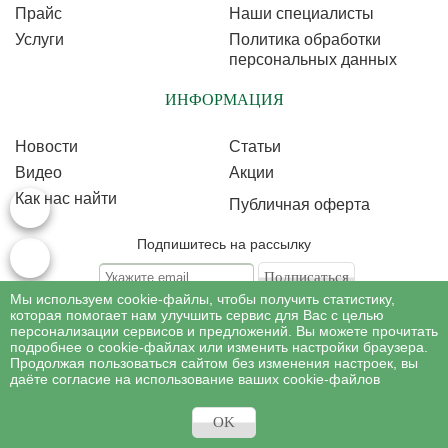
Прайс
Наши специалисты
Услуги
Политика обработки
персональных данных
ИНФОРМАЦИЯ
Новости
Статьи
Видео
Акции
Как нас найти
Публичная оферта
Подпишитесь на рассылку
Мы используем cookie-файлы, чтобы получить статистику,
Подписываясь на рассылку, Вы соглашаетесь c условиями политики
обработки
которая помогает нам улучшить сервис для Вас с целью
персональных данных
персонализации сервисов и предложений. Вы можете прочитать
подробнее о cookie-файлах или изменить настройки браузера.
Продолжая пользоваться сайтом без изменения настроек, вы
©
Профессиональная косметология
, 2007 - 2026
даёте согласие на использование ваших cookie-файлов
Все права на материалы сайта www.profcosmetology.ru охраняются в
соответствии c законом РФ «Об авторском праве и смежных правах».
Имеются противопоказания, необходима консультация специалиста.
OK