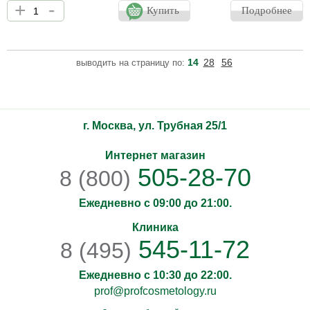
+
-
идеальным средством для восстановления барьеров и рн кожи -
Купить
Подробнее
мгновенно устраняет сухость и придает ощущение комфорта.
Формула продукта содержит три вида лизатов бактерий, а также
стартовые концентрации натуральных ана-кислот из экстрактов
черники, апельсина, лимона, сахарного клена и тростника,
14
28
56
выводить на страницу по:
которые помогают восстановить состав микробиома и рн кожи.
Кроме того, тоник-спрей также содержит
г. Москва, ул. Трубная 25/1
Интернет магазин
505-28-70
8 (800)
Ежедневно с 09:00 до 21:00.
Клиника
545-11-72
8 (495)
Ежедневно с 10:30 до 22:00.
prof@profcosmetology.ru