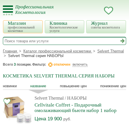
Магазин
Клиника
Журнал
профессиональной
Косметологические
советы косметолога
косметики
услуги
Главная
Каталог профессиональной косметики
Selvert Thermal
Selvert Thermal серия НАБОРЫ
Всего
3
позиции. Фильтр:
отключен
включить
КОСМЕТИКА SELVERT THERMAL СЕРИЯ НАБОРЫ
новинки
название
повышение цен
понижение цен
Selvert Thermal
/ НАБОРЫ
Cellvitale Coffret - Подарочный
омолаживающий бьюти набор 1 набор
Цена 19 900
руб.