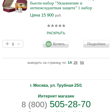
бьюти-набор "Увлажнение и
антиоксидантная защита" 1 набор
Цена 15 900
руб.
РАСКРЫТЬ
Уход для антиоксидантной защиты, замедления старения и
+
-
стимуляции регенерации кожи. В наборе: Оживляющий крем с
Купить
Подробнее
витамином C, 50 мл. Увлажнение и смягчение кожи. Укрепление
стенок сосудов. Усиление антиоксидантной защиты. Подходит
для всех типов кожи. Оживляющая сыворотка с витамином C,
30 мл. Антиоксидантная защита. Улучшение текстуры и
14
28
56
выводить на страницу по:
плотности. Профилактика старения и пигментации.
г. Москва, ул. Трубная 25/1
Интернет магазин
505-28-70
8 (800)