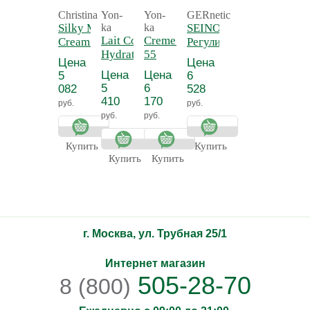
Christina
Yon-
Yon-
GERnetic
Silky Matte
ka
ka
SEINO -
Lait Corps
Creme 55 - Крем
Cream -
Регулирующий
Hydratant
55
Нежный
и
Цена
Цена
Detox -
антицеллюлитный
матирующий
тонизирующий
Цена
Цена
5
6
Молочко для
крем для
лосьон для
5
6
082
528
тела
тела
бюста СЕЙНО
410
170
руб.
руб.
увлажняющее
руб.
руб.
Прованс
Купить
Купить
Купить
Купить
г. Москва, ул. Трубная 25/1
Интернет магазин
505-28-70
8 (800)