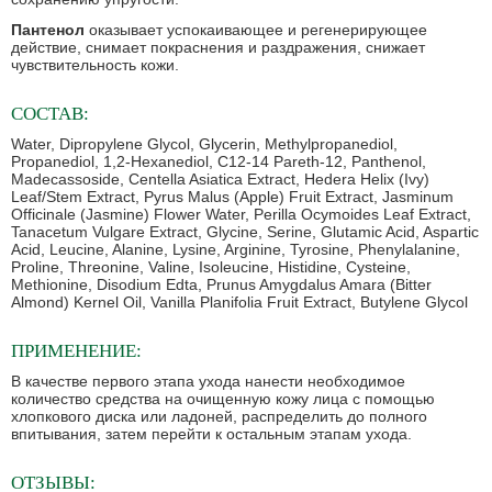
Пантенол
оказывает успокаивающее и регенерирующее
действие, снимает покраснения и раздражения, снижает
чувствительность кожи.
СОСТАВ:
Water, Dipropylene Glycol, Glycerin, Methylpropanediol,
Propanediol, 1,2-Hexanediol, C12-14 Pareth-12, Panthenol,
Madecassoside, Centella Asiatica Extract, Hedera Helix (Ivy)
Leaf/Stem Extract, Pyrus Malus (Apple) Fruit Extract, Jasminum
Officinale (Jasmine) Flower Water, Perilla Ocymoides Leaf Extract,
Tanacetum Vulgare Extract, Glycine, Serine, Glutamic Acid, Aspartic
Acid, Leucine, Alanine, Lysine, Arginine, Tyrosine, Phenylalanine,
Proline, Threonine, Valine, Isoleucine, Histidine, Cysteine,
Methionine, Disodium Edta, Prunus Amygdalus Amara (Bitter
Almond) Kernel Oil, Vanilla Planifolia Fruit Extract, Butylene Glycol
ПРИМЕНЕНИЕ:
В качестве первого этапа ухода нанести необходимое
количество средства на очищенную кожу лица с помощью
хлопкового диска или ладоней, распределить до полного
впитывания, затем перейти к остальным этапам ухода.
ОТЗЫВЫ: