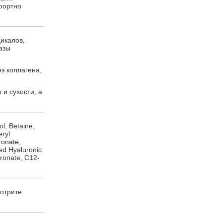
фортно
икалов,
азы
з коллагена,
 и сухости, а
l, Betaine,
ryl
ronate,
ed Hyaluronic
ronate, C12-
ротрите