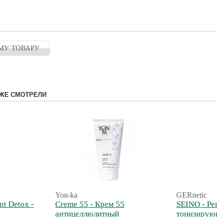
МУ ТОВАРУ
ЖЕ СМОТРЕЛИ
Yon-ka
GERnetic
nt Detox -
Creme 55 - Крем 55
SEINO - Р
антицеллюлитный
тонизирую