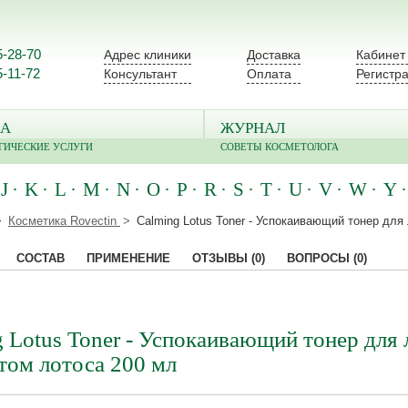
5-28-70
Адрес клиники
Доставка
Кабинет
5-11-72
Консультант
Оплата
Регистр
А
ЖУРНАЛ
ГИЧЕСКИЕ УСЛУГИ
СОВЕТЫ КОСМЕТОЛОГА
J
K
L
M
N
O
P
R
S
T
U
V
W
Y
Косметика Rovectin
Calming Lotus Toner - Успокаивающий тонер для
СОСТАВ
ПРИМЕНЕНИЕ
ОТЗЫВЫ
(0)
ВОПРОСЫ
(0)
 Lotus Toner - Успокаивающий тонер для 
том лотоса 200 мл