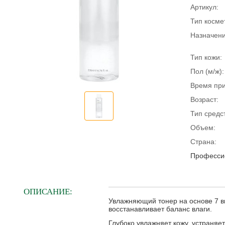
Артикул:
Тип косме
Назначени
Тип кожи:
Пол (м/ж):
Время пр
Возраст:
Тип средс
Объем:
Страна:
Профессио
ОПИСАНИЕ:
Увлажняющий тонер на основе 7 ви
восстанавливает баланс влаги.
Глубоко увлажняет кожу, устраняет