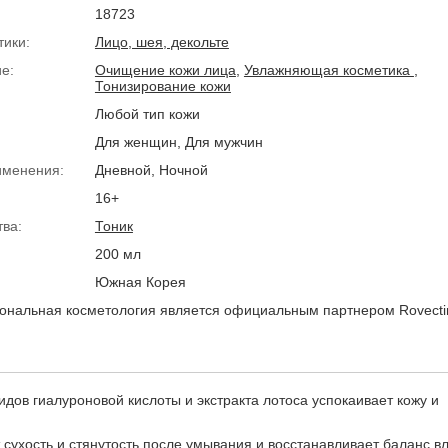
18723
тики:
Лицо, шея, декольте
е:
Очищение кожи лица
,
Увлажняющая косметика
,
Тонизирование кожи
Любой тип кожи
Для женщин, Для мужчин
именения:
Дневной, Ночной
16+
тва:
Тоник
200 мл
Южная Корея
нальная косметология является официальным партнером Rovecti
дов гиалуроновой кислоты и экстракта лотоса успокаивает кожу и
 сухость и стянутость после умывания и восстанавливает баланс вл