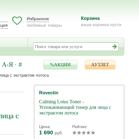
Корзина
Избранное
ваша корзина пуста
ация
любимые товары
А-Я
#
%АКЦИИ
АУТЛЕТ
 лица с экстрактом лотоса
Rovectin
Calming Lotus Toner -
Успокаивающий тонер для лица с
экстрактом лотоса
лица с
Цена:
Рейтинг:
1 690
руб.