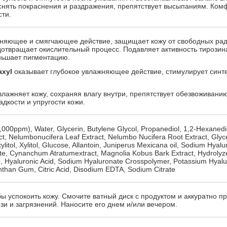
 снять покраснения и раздражения, препятствует высыпаниям. Ком
сти.
жняющее и смягчающее действие, защищает кожу от свободных рад
отвращает окислительный процесс. Подавляет активность тирозин
ьшает пигментацию.
axyl
оказывает глубокое увлажняющее действие, стимулирует синте
влажняет кожу, сохраняя влагу внутри, препятствует обезвоживанию
дкости и упругости кожи.
00ppm), Water, Glycerin, Butylene Glycol, Propanediol, 1,2-Hexanedio
, Nelumbonucifera Leaf Extract, Nelumbo Nucifera Root Extract, Glyce
ylitol, Xylitol, Glucose, Allantoin, Juniperus Mexicana oil, Sodium Hyalu
e, Cynanchum Atratumextract, Magnolia Kobus Bark Extract, Hydrolyz
e, Hyaluronic Acid, Sodium Hyaluronate Crosspolymer, Potassium Hyalu
anthan Gum, Citric Acid, Disodium EDTA, Sodium Citrate
ы успокоить кожу. Смочите ватный диск с продуктом и аккуратно п
зи и загрязнений. Наносите его днем и/или вечером.