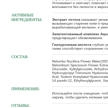
Успокаивает и смягчает, помогает
впитывается без липкости и жирно
АКТИВНЫЕ
ИНГРЕДИЕНТЫ:
Экстракт лотоса
оказывает увла
вызывающих старение кожи и пред
вырабатывающей меланин, и умен
Запатентованный комплекс Aqu
предотвращает обезвоживание.
Гиалуроновая кислота
глубоко у
также способствует сохранению гла
СОСТАВ:
Nelumbo Nucifera Flower Water(392,0
Nelumbium Speciosum Flower Extract
Glucoside, Xylitylglucoside, Anhydrox
Hydroxypropyl Trimonium Hyaluronat
Acid, Sodium Acetylated Hyaluronat
14 pareth-12, Ethylhexylglycerin, X
ПРИМЕНЕНИЕ:
Используйте после очищения, чтоб
наружу, чтобы удалить излишки гря
ОТЗЫВЫ: