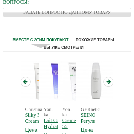
ВОПРОСЫ:
ЗАДАТЬ ВОПРОС ПО ДАННОМУ ТОВАРУ
ВМЕСТЕ С ЭТИМ ПОКУПАЮТ
ПОХОЖИЕ ТОВАРЫ
ВЫ УЖЕ СМОТРЕЛИ
Christina
Yon-
Yon-
GERnetic
Silky Matte
ka
ka
SEINO -
Lait Corps
Creme 55 - Крем
Cream -
Регулирующий
Hydratant
55
Нежный
и
Цена
Цена
Detox -
антицеллюлитный
матирующий
тонизирующий