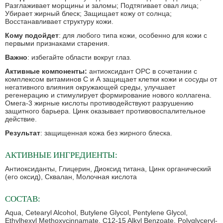
Разглаживает морщины и заломы; Подтягивает овал лица;
Убирает жирный блеск; Защищает кожу от солнца;
Восстанавливает структуру кожи.
Кому подойдет
: для любого типа кожи, особенно для кожи с
первыми признаками старения.
Важно
: избегайте области вокруг глаз.
Активные компоненты:
антиоксидант ОРС в сочетании с
комплексом витаминов С и А защищает клетки кожи и сосуды от
негативного влияния окружающей среды, улучшает
регенерацию и стимулирует формирование нового коллагена.
Омега-3 жирные кислоты противодействуют разрушению
защитного барьера. Цинк оказывает противовоспалительное
действие.
Результат
: защищенная кожа без жирного блеска.
АКТИВНЫЕ ИНГРЕДИЕНТЫ:
Антиоксиданты, Глицерин, Диоксид титана, Цинк органический
(его оксид), Сквалан, Молочная кислота
СОСТАВ:
Aqua, Cetearyl Alcohol, Butylene Glycol, Pentylene Glycol,
Ethylhexyl Methoxycinnamate, C12-15 Alkyl Benzoate, Polyglyceryl-