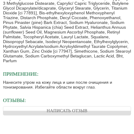
3 Methylglucose Distearate, Caprylic/ Capric Triglyceride, Butylene
Glycol Dicaprylate/dicaprate, Glyceryl Stearate, Glycerin, Titanium
Dioxide [ci 77891], Bis-ethylhexyloxyphenol Methoxyphenyl
Triazine, Distarch Phosphate, Decyl Cocoate, Phenoxyethanol,
Pinus Pinaster (pine) Bark Extract, Sodium Hyaluronate, Sodium
Phytate, Salvia Hispanica (chia) Seed Extract, Helianthus Annuus
(sunflower) Seed Oil, Magnesium Ascorbyl Phosphate, Retinyl
Palmitate, Tocopheryl Acetate, Lauryl Lactate, Squalane,
Diisopropyl Sebacate, Isodecyl Neopentanoate, Ethylhexylglycerin,
Hydroxyethyl Acrylate/sodium Acryloyldimethyl Taurate Copolymer,
Xanthan Gum, Zinc Oxide [ci 77947], Simethicone, Sodium Stearoyl
Glutamate, Sodium Carboxymethyl Betaglucan, Lactic Acid, Bht,
Parfum
ПРИМЕНЕНИЕ:
Нанесите утром на кожу лица и шеи после очищения и
тонизирования. Избегайте области вокруг глаз.
ОТЗЫВЫ:
НАПИСАТЬ ОТЗЫВ