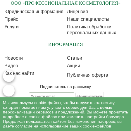
ООО «ПРОФЕССИОНАЛЬНАЯ КОСМЕТОЛОГИЯ»
Юридическая информация
Лицензия
Прайс
Наши специалисты
Услуги
Политика обработки
персональных данных
ИНФОРМАЦИЯ
Новости
Статьи
Видео
Акции
Как нас найти
Публичная оферта
Подпишитесь на рассылку
Мы используем cookie-файлы, чтобы получить статистику,
Подписываясь на рассылку, Вы соглашаетесь c условиями политики
обработки
которая помогает нам улучшить сервис для Вас с целью
персональных данных
персонализации сервисов и предложений. Вы можете прочитать
подробнее о cookie-файлах или изменить настройки браузера.
Продолжая пользоваться сайтом без изменения настроек, вы
©
Профессиональная косметология
, 2007 - 2026
даёте согласие на использование ваших cookie-файлов
Все права на материалы сайта www.profcosmetology.ru охраняются в