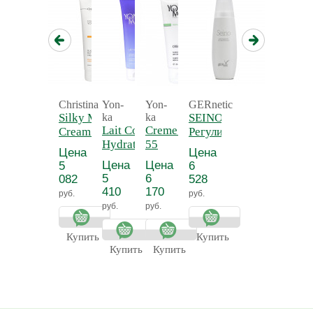
Christina
Yon-
Yon-
GERnetic
Silky Matte
ka
ka
SEINO -
Lait Corps
Creme 55 - Крем
Cream -
Регулирующий
Hydratant
55
Нежный
и
Цена
Цена
Detox -
антицеллюлитный
матирующий
тонизирующий
Цена
Цена
5
6
Молочко для
крем для
лосьон для
5
6
082
528
тела
тела
бюста СЕЙНО
410
170
руб.
руб.
увлажняющее
руб.
руб.
Прованс
Купить
Купить
Купить
Купить