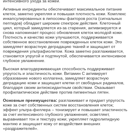
интенсивного ухода за кожей.
Активные ингредиенты обеспечивают максимальное питание
клеток, заметно укрепляя и повышая плотность кожи. Комплекс
инкапсулированных в липосомы факторов роста (сигнальных
пептидов) обладает широким спектром действия. Клеточный
цикл, который замедляется из-за старения, активизируется и
снова напоминает процесс обновления клеток молодой кожи.
Плотность и качество кожи улучшаются, поддерживается
собственное восстановление поврежденных клеток кожи. Это
замедляет возрастную деградацию тканей и защищает от
повреждения ультрафиолетом. Кожа заметно разглаживается,
становится упругой и подтянутой, обеспечивается интенсивное
глубокое увлажнение.
Высокая влагоудерживающая способность поддерживает
упругость и эластичность кожи. Витамин С активирует
образование нового коллагена, замедляет возрастную
деградацию кожи и защищает клетки от свободных радикалов,
благодаря своим антиоксидантным свойствам. Оказывает
профилактическое действие против пигментных пятен.
Основные преимущества:
разглаживает и придает упругость
коже за счет собственных систем восстановления клеток;
эффект ультра-филлера – тонизирует и повышает эластичность
за счет интенсивного глубокого увлажнения; осветляет,
выравнивает тон и текстуру кожи; укрепляет гидролипидную
мантию и защищает кожу от воздействия внешних
«раздражителей».