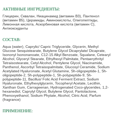
АКТИВНЫЕ ИНГРЕДИЕНТЫ:
Глицерин, Сквалан, Ниацинамид (витамин B3), Пантенол
(витамин B5), Церамиды, Аминокислоты, Олигопептиды,
Лимонная кислота, Аскорбиновая кислота (витамин С),
Антиоксиданты
СОСТАВ:
Aqua (water), Caprylic/ Capric Triglyceride, Glycerin, Methyl
Glucose Sesquistearate, Butylene Glycol Dicaprylate/ Dicaprate,
Isononyl Isononanoate, C12-15 Alkyl Benzoate, Squalane, Cetearyl
Alcohol, Glyceryl Stearate, Ethylhexyl Palmitate, Pentaerythrityl
Tetraisostearate, Cetyl Alcohol, Pentylene Glycol, Niacinamide,
Panthenol, Ascorbyl Tetraisopalmitate, Glucosyl Ceramide, Sodium
Acetylated Hyaluronate, Acetyl Glutamine, Sh-oligopeptide-1, Sh-
oligopeptide-2, Sh-polypeptide-1, Sh-polypeptide-9, Sh-
polypeptide-11, Bacillus/ Folic Acid Ferment Extract, Sodium
Hyaluronate, Ethylhexylglycerin, Tocopheryl Acetate, Lecithin,
Xanthan Gum, Carrageenan, Hydrogenated Coco-glycerides, 1,2-
hexanediol, Caprylyl Glycol, Butylene Glycol, Pantolactone,
Phenoxyethanol, Sodium Phytate, Alcohol, Citric Acid, Parfum
(fragrance)
ПРИМЕНЕНИЕ: