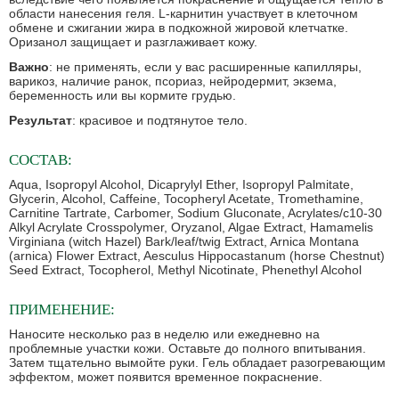
области нанесения геля. L-карнитин участвует в клеточном
обмене и сжигании жира в подкожной жировой клетчатке.
Оризанол защищает и разглаживает кожу.
Важно
: не применять, если у вас расширенные капилляры,
варикоз, наличие ранок, псориаз, нейродермит, экзема,
беременность или вы кормите грудью.
Результат
: красивое и подтянутое тело.
СОСТАВ:
Aqua, Isopropyl Alcohol, Dicaprylyl Ether, Isopropyl Palmitate,
Glycerin, Alcohol, Caffeine, Tocopheryl Acetate, Tromethamine,
Carnitine Tartrate, Carbomer, Sodium Gluconate, Acrylates/c10-30
Alkyl Acrylate Crosspolymer, Oryzanol, Algae Extract, Hamamelis
Virginiana (witch Hazel) Bark/leaf/twig Extract, Arnica Montana
(arnica) Flower Extract, Aesculus Hippocastanum (horse Chestnut)
Seed Extract, Tocopherol, Methyl Nicotinate, Phenethyl Alcohol
ПРИМЕНЕНИЕ:
Наносите несколько раз в неделю или ежедневно на
проблемные участки кожи. Оставьте до полного впитывания.
Затем тщательно вымойте руки. Гель обладает разогревающим
эффектом, может появится временное покраснение.