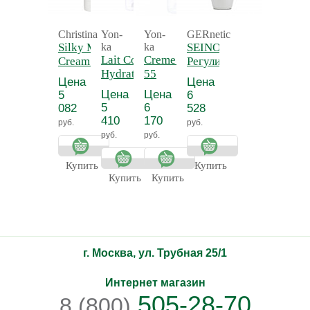
Christina
Yon-
Yon-
GERnetic
Silky Matte
ka
ka
SEINO -
Lait Corps
Creme 55 - Крем
Cream -
Регулирующий
Hydratant
55
Нежный
и
Цена
Цена
Detox -
антицеллюлитный
матирующий
тонизирующий
Цена
Цена
5
6
Молочко для
крем для
лосьон для
5
6
082
528
тела
тела
бюста СЕЙНО
410
170
руб.
руб.
увлажняющее
руб.
руб.
Прованс
Купить
Купить
Купить
Купить
г. Москва, ул. Трубная 25/1
Интернет магазин
505-28-70
8 (800)