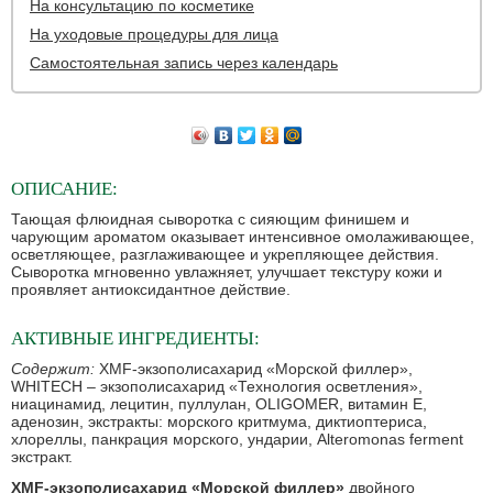
На консультацию по косметике
На уходовые процедуры для лица
Самостоятельная запись через календарь
ОПИСАНИЕ:
Тающая флюидная сыворотка с сияющим финишем и
чарующим ароматом оказывает интенсивное омолаживающее,
осветляющее, разглаживающее и укрепляющее действия.
Сыворотка мгновенно увлажняет, улучшает текстуру кожи и
проявляет антиоксидантное действие.
АКТИВНЫЕ ИНГРЕДИЕНТЫ:
Содержит:
XMF-экзополисахарид «Морской филлер»,
WHITECH – экзополисахарид «Технология осветления»,
ниацинамид, лецитин, пуллулан, OLIGOMER, витамин Е,
аденозин, экстракты: морского критмума, диктиоптериса,
хлореллы, панкрация морского, ундарии, Alteromonas ferment
экстракт.
XMF-экзополисахарид «Морской филлер»
двойного