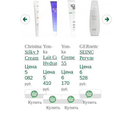
Christina
Yon-
Yon-
GERnetic
Silky Matte
ka
ka
SEINO -
Lait Corps
Creme 55 - Крем
Cream -
Регулирующий
Hydratant
55
Нежный
и
Цена
Цена
Detox -
антицеллюлитный
матирующий
тонизирующий
Цена
Цена
5
6
Молочко для
крем для
лосьон для
5
6
082
528
тела
тела
бюста СЕЙНО
410
170
руб.
руб.
увлажняющее
руб.
руб.
Прованс
Купить
Купить
Купить
Купить