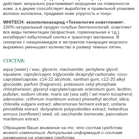
действия: визуально разглаживает морщинки на поверхности
кожи, а в дерме способствует выработке и правильной упаковке
волокон коллагена, придавая коже упругость и тонус.
WHITECH- экзополисахарид «Технология осветления»
,
100% натуральный продукт голубых биотехнологий, осветляет
все виды пигментации (возрастная, гормональная и т.д.),
ингибирует избыточный синтез и транспорт меланина. В
синергии с ниацинамидом и экстрактом панкрация морского
выражено уменьшает количество и размер темных пятен.
СОСТАВ:
aqua (water) / eau; glycerin; niacinamide; pentylene glycol;
squalane; caprylic/capric triglyceride dicaprylyl carbonate; coco-
caprylate/caprate; c14-22 alcohols; xanthan gum; c12-20 alkyl
glucoside; parfum (fragrance); potassium cetyl phosphate
chlorphenesin; glyceryl caprylate/caprate sclerotium gum; lecithin;
pullulan; sodium citrate; maris sal (sea salt) / sel marin tocopherol;
adenosine; crithmum maritimum extract phenethyl alcohol; silica;
chlorella vulgaris extract; alteromonas ferment extract; undaria
pinnatifida extract; dictyopteris polypodioides extract; helianthus
annuus (sunflower) seed; oil; saccharide isomerate; pancratium
maritimum extract.
Обращаем Ваше внимание на то, что состав средства
может измениться. Актуальная информация о составе
размещена на упаковке средства.