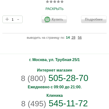
РАСКРЫТЬ
Премиум бустер-мист окутает кожу нежной дымкой из чистого
+
-
кислорода и сверхглубинной морской воды без соли. После
Купить
Подробнее
пребывания на солнце, в сухих помещениях, на морозе, при
частых контактах с водой и обветривании мгновенно охладит,
оживит, смягчит и увлажнит лицо и шею. Рекомендован после
эстетических процедур для мгновенного облегчения состояния.
14
28
56
выводить на страницу по:
Также является идеальным средством для борьбы с приливами
в период менопаузы. Кислородный бустер успо
г. Москва, ул. Трубная 25/1
Интернет магазин
505-28-70
8 (800)
Ежедневно с 09:00 до 21:00.
Клиника
545-11-72
8 (495)