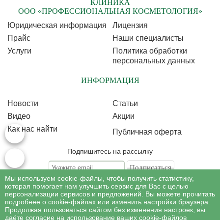
КЛИНИКА
ООО «ПРОФЕССИОНАЛЬНАЯ КОСМЕТОЛОГИЯ»
Юридическая информация
Лицензия
Прайс
Наши специалисты
Услуги
Политика обработки
персональных данных
ИНФОРМАЦИЯ
Новости
Статьи
Видео
Акции
Как нас найти
Публичная оферта
Подпишитесь на рассылку
Мы используем cookie-файлы, чтобы получить статистику,
Подписываясь на рассылку, Вы соглашаетесь c условиями политики
обработки
которая помогает нам улучшить сервис для Вас с целью
персональных данных
персонализации сервисов и предложений. Вы можете прочитать
подробнее о cookie-файлах или изменить настройки браузера.
Продолжая пользоваться сайтом без изменения настроек, вы
©
Профессиональная косметология
, 2007 - 2026
даёте согласие на использование ваших cookie-файлов