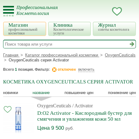
Магазин
Клиника
Журнал
профессиональной
Косметологические
советы косметолога
косметики
услуги
Главная
Каталог профессиональной косметики
OxygenCeuticals
OxygenCeuticals серия Activator
Всего
1
позиция. Фильтр:
отключен
включить
КОСМЕТИКА OXYGENCEUTICALS СЕРИЯ ACTIVATOR
новинки
название
повышение цен
понижение цен
OxygenCeuticals
/ Activator
D:O2 Activator - Кислородный бустер для
смягчения и увлажнения кожи 50 мл
Цена 9 500
руб.