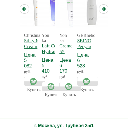
Christina
Yon-
Yon-
GERnetic
Silky Matte
ka
ka
SEINO -
Lait Corps
Creme 55 - Крем
Cream -
Регулирующий
Hydratant
55
Нежный
и
Цена
Цена
Detox -
антицеллюлитный
матирующий
тонизирующий
Цена
Цена
5
6
Молочко для
крем для
лосьон для
5
6
082
528
тела
тела
бюста СЕЙНО
410
170
руб.
руб.
увлажняющее
руб.
руб.
Прованс
Купить
Купить
Купить
Купить
г. Москва, ул. Трубная 25/1