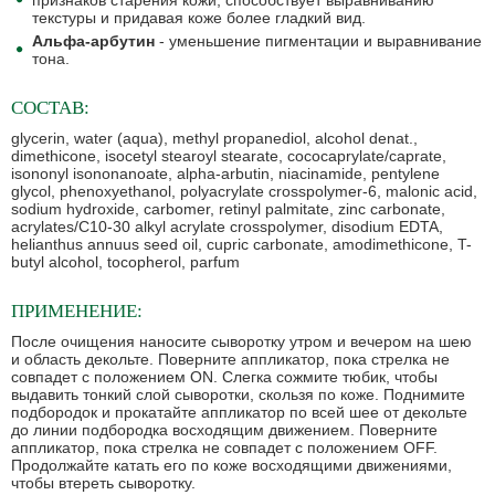
признаков старения кожи, способствует выравниванию
текстуры и придавая коже более гладкий вид.
Альфа-арбутин
- уменьшение пигментации и выравнивание
тона.
СОСТАВ:
glycerin, water (aqua), methyl propanediol, alcohol denat.,
dimethicone, isocetyl stearoyl stearate, cococaprylate/caprate,
isononyl isononanoate, alpha-arbutin, niacinamide, pentylene
glycol, phenoxyethanol, polyacrylate crosspolymer-6, malonic acid,
sodium hydroxide, carbomer, retinyl palmitate, zinc carbonate,
acrylates/C10-30 alkyl acrylate crosspolymer, disodium EDTA,
helianthus annuus seed oil, cupric carbonate, amodimethicone, T-
butyl alcohol, tocopherol, parfum
ПРИМЕНЕНИЕ:
После очищения наносите сыворотку утром и вечером на шею
и область декольте. Поверните аппликатор, пока стрелка не
совпадет с положением ON. Слегка сожмите тюбик, чтобы
выдавить тонкий слой сыворотки, скользя по коже. Поднимите
подбородок и прокатайте аппликатор по всей шее от декольте
до линии подбородка восходящим движением. Поверните
аппликатор, пока стрелка не совпадет с положением OFF.
Продолжайте катать его по коже восходящими движениями,
чтобы втереть сыворотку.