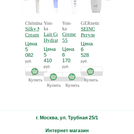
Christina
Yon-
Yon-
GERnetic
Silky Matte
ka
ka
SEINO -
Lait Corps
Creme 55 - Крем
Cream -
Регулирующий
Hydratant
55
Нежный
и
Цена
Цена
Detox -
антицеллюлитный
матирующий
тонизирующий
Цена
Цена
5
6
Молочко для
крем для
лосьон для
5
6
082
528
тела
тела
бюста СЕЙНО
410
170
руб.
руб.
увлажняющее
руб.
руб.
Прованс
Купить
Купить
Купить
Купить
г. Москва, ул. Трубная 25/1
Интернет магазин