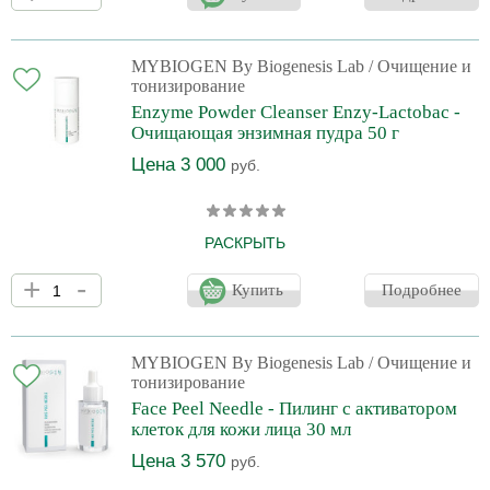
растительных экстрактов. Гель не травмирует кожу, не вызывает
раздражений и покраснений, очищает её, обеспечивая
длительное увлажнение, гладкость и сияние. Идеально решает
проблему шероховатостей, шелушений и черных точек. Гель-
MYBIOGEN By Biogenesis Lab
/ Очищение и
гоммаж имеет кислый рН, но не требует нейтрализации, что
тонизирование
облегчает процедуру тщательного очищения кожи
Enzyme Powder Cleanser Enzy-Lactobac -
Очищающая энзимная пудра 50 г
Цена 3 000
руб.
РАСКРЫТЬ
Мелкодисперсная очищающая пудра — современный продукт
+
-
для глубокого очищения кожи на основе энзимов, пробиотиков и
Купить
Подробнее
растительных экстрактов. Образуя нежную пену при контакте с
водой, эффективно очищает кожу, растворяя сложные
загрязнения, не пересушивая ее. Пробиотическая формула
препарата разработана для предотвращения воспалений,
MYBIOGEN By Biogenesis Lab
/ Очищение и
укрепления защиты и иммунитета кожи. Пудра отшелушивает
тонизирование
роговые клетки и эффективно подготавливает кожу к после
Face Peel Needle - Пилинг с активатором
клеток для кожи лица 30 мл
Цена 3 570
руб.