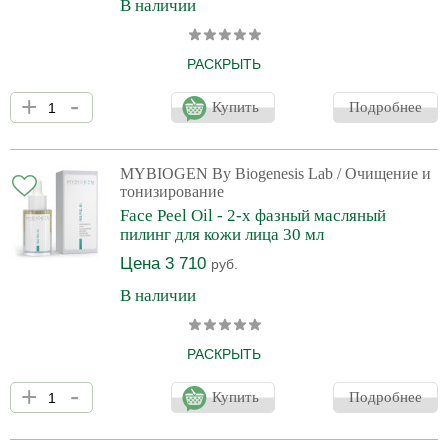
В наличии
РАСКРЫТЬ
Неинвазивный микроигольчатый пилинг с активатором
+
-
клеточных процессов дарит коже гладкость, ровный тон и
Купить
Подробнее
здоровое сияние. Пилинг обладает отличным обновляющим и
очищающим действием, стимулирует защитные механизмы и
оздоравливает кожу. Страна производства: Южная Корея.
MYBIOGEN By Biogenesis Lab
/ Очищение и
тонизирование
Face Peel Oil - 2-х фазный масляный
пилинг для кожи лица 30 мл
Цена 3 710
руб.
В наличии
РАСКРЫТЬ
Двухфазный несмываемый пилинг для интенсивного
+
-
омоложения, укрепления и питания кожи на основе масла
Купить
Подробнее
абрикоса, спикул, запатентованной системы активации клеток,
молочной и салициловой кислот. Страна производства: Южная
Корея.