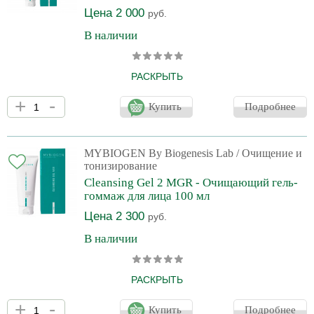
Цена 2 000
руб.
В наличии
РАСКРЫТЬ
Три формы гиалуроновой кислоты, 22 растительных экстракта,
+
-
бережное очищение кожи. Бессульфатная крем-пенка для
Купить
Подробнее
очищения кожи. Прекрасно удаляет излишки себума, макияж,
водо- и жирорастворимые загрязнения, обеспечивая
полноценное увлажнение кожи. Для любого типа кожи.
Использовать утром и/или вечером. Идеально подходит для
MYBIOGEN By Biogenesis Lab
/ Очищение и
ежедневного удаления макияжа (включая область вокруг глаз).
тонизирование
Готовит кожу к дальнейшему нанесению косметических средств.
Cleansing Gel 2 MGR - Очищающий гель-
Стр
гоммаж для лица 100 мл
Цена 2 300
руб.
В наличии
РАСКРЫТЬ
Magic Gommage-Roll Cleansing Gel – cпециальный гель-гоммаж
+
-
для очищения кожи на основе увлажняющих компонентов и
Купить
Подробнее