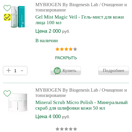
MYBIOGEN By Biogenesis Lab
/ Очищение и
тонизирование
Gel Mist Magic Veil - Гель-мист для кожи
лица 100 мл
Цена 2 000
руб.
В наличии
РАСКРЫТЬ
Легкий мист-вуаль из композиции растительных экстрактов,
+
-
помещенной в капли гиалуроновой кислоты. Окутывает облаком
Купить
Подробнее
живительной влаги, прекрасно успокаивает и увлажняет кожу,
дарит ощущение комфорта и свежести. Мист способствует
улучшению микроциркуляции и клеточного метаболизма кожи,
повышает ее защитные функции, успокаивает и оказывает
MYBIOGEN By Biogenesis Lab
/ Очищение и
противовоспалительное действие.Является незаменимым
тонизирование
средством для ежедневного ухода в качестве тонизирующего
Mineral Scrub Micro Polish - Минеральный
скраб для шлифовки кожи 50 мл
Цена 4 000
руб.