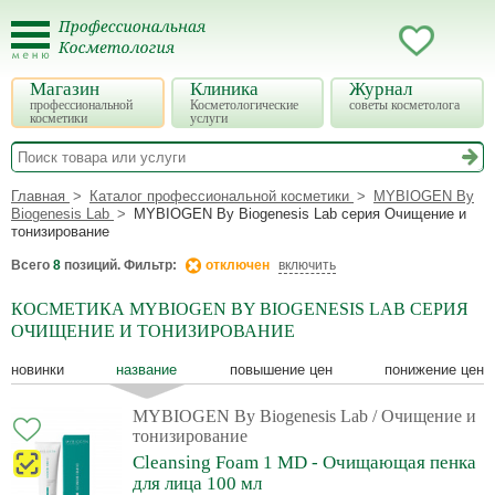
Магазин
Клиника
Журнал
профессиональной
Косметологические
советы косметолога
косметики
услуги
Главная
Каталог профессиональной косметики
MYBIOGEN By
Biogenesis Lab
MYBIOGEN By Biogenesis Lab серия Очищение и
тонизирование
Всего
8
позиций. Фильтр:
отключен
включить
КОСМЕТИКА MYBIOGEN BY BIOGENESIS LAB СЕРИЯ
ОЧИЩЕНИЕ И ТОНИЗИРОВАНИЕ
новинки
название
повышение цен
понижение цен
MYBIOGEN By Biogenesis Lab
/ Очищение и
тонизирование
Cleansing Foam 1 MD - Очищающая пенка
для лица 100 мл