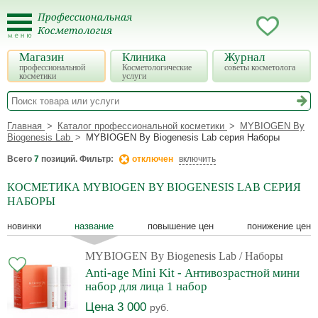
Магазин
Клиника
Журнал
профессиональной
Косметологические
советы косметолога
косметики
услуги
Главная
Каталог профессиональной косметики
MYBIOGEN By
Biogenesis Lab
MYBIOGEN By Biogenesis Lab серия Наборы
Всего
7
позиций. Фильтр:
отключен
включить
КОСМЕТИКА MYBIOGEN BY BIOGENESIS LAB СЕРИЯ
НАБОРЫ
новинки
название
повышение цен
понижение цен
MYBIOGEN By Biogenesis Lab
/ Наборы
Anti-age Mini Kit - Антивозрастной мини
набор для лица 1 набор
Цена 3 000
руб.