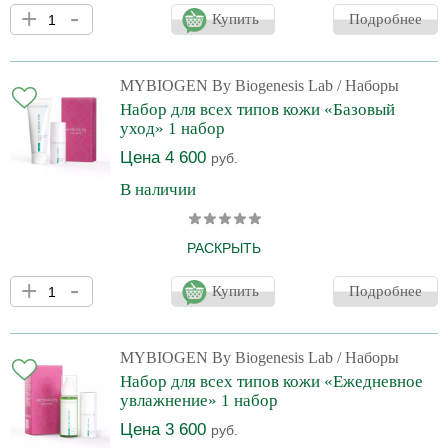
В состав набора входят: Cleansing Gel 2 MGR Очищающий гель-
+
-
гоммаж для лица, 30 мл. Специальный гель-гоммаж идеально
Купить
Подробнее
подойдет для тщательного очищения кожи. Продукт создан на
основе увлажняющих компонентов и растительных экстрактов.
Face Serum 4 DNA Wellness Пептидная сыворотка для лица, 30
мл. Мультипептидная гель-сыворотка для омоложения и
MYBIOGEN By Biogenesis Lab
/ Наборы
предотвращения старения кожи способствует репарации ДНК,
Набор для всех типов кожи «Базовый
тем самым замедляя появление возрастных изм
уход» 1 набор
Цена 4 600
руб.
В наличии
РАСКРЫТЬ
Набор MYBIOGEN «Базовый уход» сочетает этап глубокого, но
+
-
мягкого очищения с последующим уходом, направленным на
Купить
Подробнее
укрепление защитных функций кожи. Очищающая пенка
удаляет загрязнения и макияж, подготавливая кожу к
нанесению крема. Face Cream «BASE» снижает реактивность
кожи и способствует её восстановлению после внешних и
MYBIOGEN By Biogenesis Lab
/ Наборы
процедурных нагрузок. Набор подходит для регулярного
Набор для всех типов кожи «Ежедневное
применения в домашнем уходе. Набо
увлажнение» 1 набор
Цена 3 600
руб.