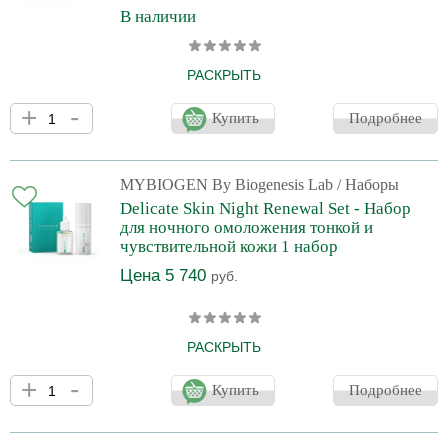
В наличии
РАСКРЫТЬ
Мини-набор для эффективного антивозрастного ухода в ночное
+
-
время. Комплекс из пептидной сыворотки и ночного крема
Купить
Подробнее
активирует восстановление клеточного ДНК, стимулирует синтез
коллагена и эластина, укрепляя и увлажняя кожу. Крем с
гликолевой и молочной кислотами мягко обновляет кожу,
усиливая действие сыворотки. Средства улучшают тон, текстуру
MYBIOGEN By Biogenesis Lab
/ Наборы
и упругость кожи, заметно уменьшая выраженность морщин и
Delicate Skin Night Renewal Set - Набор
признаков усталости. Anti-age Mini Kit —
для ночного омоложения тонкой и
чувствительной кожи 1 набор
Цена 5 740
руб.
РАСКРЫТЬ
Набор «Delicate skin night renewal set» — полноценный ночной
+
-
ритуал омоложения для тонкой и чувствительной кожи. Мягкий
Купить
Подробнее
двухфазный игольчатый пилинг и защитный крем BASE
работают синергично, запуская обновление, стимулируя
собственный коллаген и восстанавливая гидролипидный