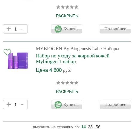
РАСКРЫТЬ
Набор сочетает Cleansing Gel «MGR» и Gel mist «MAGIC VEIL»
+
-
для эффективного очищения и глубокого увлажнения кожи.
Купить
Подробнее
Гель-гоммаж мягко удаляет омертвевшие клетки и загрязнения,
а гель-мист мгновенно насыщает влагой, снижает
чувствительность и стимулирует микроциркуляцию. Регулярное
применение обеспечивает ровную текстуру кожи, уменьшение
MYBIOGEN By Biogenesis Lab
/ Наборы
пор, увлажнение и ощущение свежести на весь день. Подходит
Набор по уходу за жирной кожей
для всех типов кожи, включая
Mybiogen 1 набор
Цена 4 600
руб.
РАСКРЫТЬ
Набор Mybiogen для жирной и комбинированной кожи включает
+
-
активную сыворотку и легкий крем. Средства уменьшают
Купить
Подробнее
воспаления, выравнивают тон и сокращают следы постакне.
Крем матирует кожу и поддерживает её увлажненность. Кожа
становится чище, ровнее и выглядит свежей каждый день.
Набор по уходу за жирной и комбинированной кожей Mybiogen
14
28
56
выводить на страницу по:
создан для комплексного решения проблем жирности,
воспалений и постакне. В него входят два средства: активная с