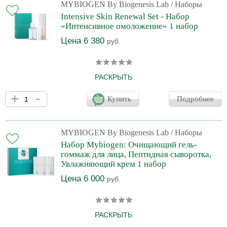
барьер. Комплекс устраняет следы усталости, выравнивает
MYBIOGEN By Biogenesis Lab
/ Наборы
микрорельеф, уменьшает сеть мелких морщин и улучшает тон
Intensive Skin Renewal Set - Набор
кожи. Идеальный дуэт для тех, кто хочет заме
«Интенсивное омоложение» 1 набор
Цена 6 380
руб.
РАСКРЫТЬ
Набор MYBIOGEN «Intensive Skin Renewal Set» — комплекс для
+
-
глубокого омоложения и восстановления зрелой кожи. Пилинг с
Купить
Подробнее
микроспикулами запускает интенсивную регенерацию,
повышает проницаемость кожи и усиливает действие
последующего ухода. Крем с 8 формами коллагена укрепляет
дермальный каркас, разглаживает морщины и ускоряет
MYBIOGEN By Biogenesis Lab
/ Наборы
репарацию тканей. Средства работают в синергии, обеспечивая
Набор Mybiogen: Очищающий гель-
стойкий лифтинг без раздражений. Профессионал
гоммаж для лица, Пептидная сыворотка,
Увлажняющий крем 1 набор
Цена 6 000
руб.
РАСКРЫТЬ