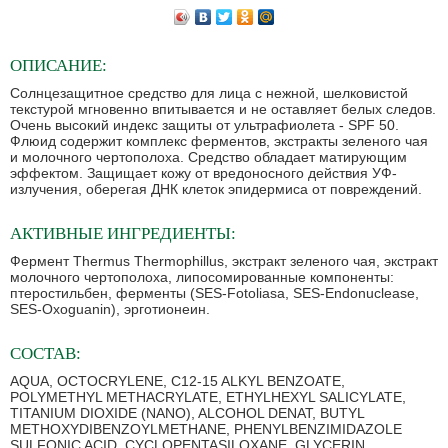
ОПИСАНИЕ:
Солнцезащитное средство для лица с нежной, шелковистой
текстурой мгновенно впитывается и не оставляет белых следов.
Очень высокий индекс защиты от ультрафиолета - SPF 50.
Флюид содержит комплекс ферментов, экстракты зеленого чая
и молочного чертополоха. Средство обладает матирующим
эффектом. Защищает кожу от вредоносного действия УФ-
излучения, оберегая ДНК клеток эпидермиса от повреждений.
АКТИВНЫЕ ИНГРЕДИЕНТЫ:
Фермент Thermus Thermophillus, экстракт зеленого чая, экстракт
молочного чертополоха, липосомированные компоненты:
птеростильбен, ферменты (SES-Fotoliasa, SES-Endonuclease,
SES-Oxoguanin), эрготионеин.
СОСТАВ:
AQUA, OCTOCRYLENE, C12-15 ALKYL BENZOATE,
POLYMETHYL METHACRYLATE, ETHYLHEXYL SALICYLATE,
TITANIUM DIOXIDE (NANO), ALCOHOL DENAT, BUTYL
METHOXYDIBENZOYLMETHANE, PHENYLBENZIMIDAZOLE
SULFONIC ACID, CYCLOPENTASILOXANE, GLYCERIN,