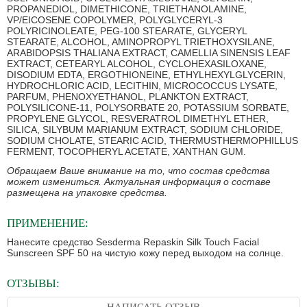
PROPANEDIOL, DIMETHICONE, TRIETHANOLAMINE,
VP/EICOSENE COPOLYMER, POLYGLYCERYL-3
POLYRICINOLEATE, PEG-100 STEARATE, GLYCERYL
STEARATE, ALCOHOL, AMINOPROPYL TRIETHOXYSILANE,
ARABIDOPSIS THALIANA EXTRACT, CAMELLIA SINENSIS LEAF
EXTRACT, CETEARYL ALCOHOL, CYCLOHEXASILOXANE,
DISODIUM EDTA, ERGOTHIONEINE, ETHYLHEXYLGLYCERIN,
HYDROCHLORIC ACID, LECITHIN, MICROCOCCUS LYSATE,
PARFUM, PHENOXYETHANOL, PLANKTON EXTRACT,
POLYSILICONE-11, POLYSORBATE 20, POTASSIUM SORBATE,
PROPYLENE GLYCOL, RESVERATROL DIMETHYL ETHER,
SILICA, SILYBUM MARIANUM EXTRACT, SODIUM CHLORIDE,
SODIUM CHOLATE, STEARIC ACID, THERMUSTHERMOPHILLUS
FERMENT, TOCOPHERYL ACETATE, XANTHAN GUM.
Обращаем Ваше внимание на то, что состав средства
может измениться. Актуальная информация о составе
размещена на упаковке средства.
ПРИМЕНЕНИЕ:
Нанесите средство Sesderma Repaskin Silk Touch Facial
Sunscreen SPF 50 на чистую кожу перед выходом на солнце.
ОТЗЫВЫ: