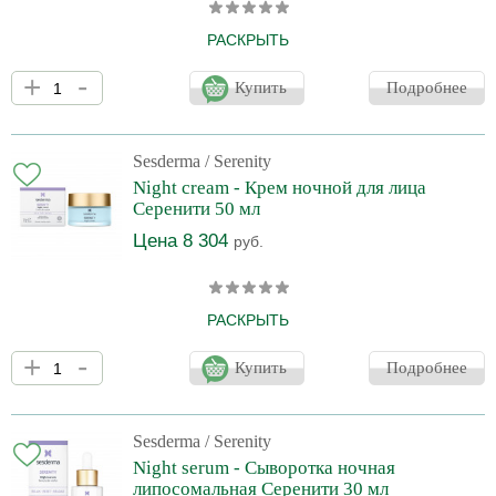
РАСКРЫТЬ
Инновационный продукт, стимулирующий интенсивное
+
-
восстановление кожи во время ночного сна. Восстанавливает
Купить
Подробнее
здоровый биологический ритм клеток кожи, улучшает обменные
процессы в эпидермисе, исцеляя кожу от последствий дневного
стресса. Спрей обладает ароматерапевтическим действием,
улучшает качество сна. Незаменимое средство для людей,
Sesderma
/ Serenity
страдающих от нехватки сна.
Night cream - Крем ночной для лица
Серенити 50 мл
Цена 8 304
руб.
РАСКРЫТЬ
Ночной крем Serenity с мелатонином и расслабляющими
+
-
активными ингредиентами идеально подходит для вечернего
Купить
Подробнее
ритуала красоты. Он помогает противодействовать
повреждению кожи в течение дня и глубоко восстанавливать ее
во время сна.
Sesderma
/ Serenity
Night serum - Сыворотка ночная
липосомальная Серенити 30 мл