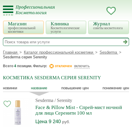
Магазин
Клиника
Журнал
профессиональной
Косметологические
советы косметолога
косметики
услуги
Главная
Каталог профессиональной косметики
Sesderma
Sesderma серия Serenity
Всего
4
позиции. Фильтр:
отключен
включить
КОСМЕТИКА SESDERMA СЕРИЯ SERENITY
новинки
название
повышение цен
понижение цен
Sesderma
/ Serenity
Face & Pillow Mist - Спрей-мист ночной
для лица Серенити 100 мл
Цена 9 240
руб.