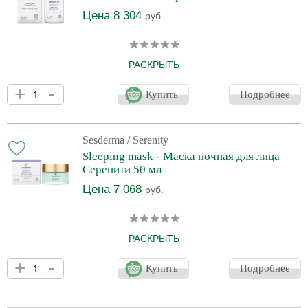
Цена 8 304
руб.
РАСКРЫТЬ
Интенсивная ночная сыворотка с мелатонином, помогает коже
+
-
восстановиться во время ночного сна. Приятный
Купить
Подробнее
расслабляющий аромат помогает быстрее заснуть и улучшает
качество сна. Сыворотка особенно подходит для ухода за кожей
в периоды повышенного стресса и нехватки сна.
Sesderma
/ Serenity
Sleeping mask - Маска ночная для лица
Серенити 50 мл
Цена 7 068
руб.
РАСКРЫТЬ
Интенсивная ночная маска с нежной, легкой текстурой и
+
-
приятным расслабляющим запахом. Восстанавливает кожу от
Купить
Подробнее
повреждений, полученных в течение дня, снимает стресс,
разглаживает морщинки, делает кожу лица, шеи и декольте
свежей и отдохнувшей.