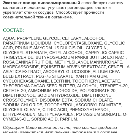
Экстракт хвоща липосомированный
способствует синтезу
коллагена и эластина, улучшает регенерацию клеток и
укрепляет стенки сосудов. Способствует прочности
соединительной ткани в организме.
СОСТАВ:
AQUA, PROPYLENE GLYCOL, CETEARYL ALCOHOL,
PARAFFINUM LIQUIDUM, CYCLOPENTASILOXANE, GLYCOLIC
ACID, PRUNUS AMYGDALUS DULCIS OIL, GLYCERIN,
GLYCERYL STEARATE, CETYL ALCOHOL, CAPRYLIC/ CAPRIC
TRIGLYCERIDE, BUTYROSPERMUM PARKII BUTTER EXTRACT,
ROSA CANINA FRUIT OIL, METHYLSILANOL MANNURONATE,
MADECASSOSIDE, EQUISETUM ARVENSE EXTRACT, CENTELLA
ASIATICA EXTRACT, ASCORBYL GLUCOSIDE, ALLIUM CEPA
BULB EXTRACT, PEG-75 STEARATE, XANTHAM GUM,
CYCLOHEXASILOXANE, LECITHIN, TOCOPHERYL ACETATE,
THEOBROMA CACAO SEED BUTTER, ALCOHOL, STEARETH-20,
CETETH-20, AMMONIUM HYDROXIDE, POLYSORBATE 20,
DIMETHICONOL, SODIUM HYDROXIDE, DIMETHICONE
CROSSPOLYMER, DISODIUM EDTA, SODIUM CHOLATE,
SODIUM CHLORIDE, TOCOPHEROL, ASCORBYL PALMITATE,
GLYCERIL OLEATE, CITRIC ACID, PHENOXYETHANOL,
ETHYLPARABEN, METHYLPARABEN, POTASSIUM SORBATE, O-
CYMEN-5-OL, SORBIC ACID, PARFUM.
Обращаем Ваше внимание на то, что состав средства
может измениться. Актуальная информация о составе