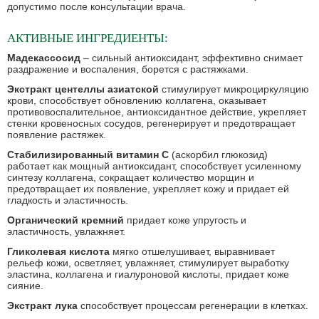
допустимо после консультации врача.
АКТИВНЫЕ ИНГРЕДИЕНТЫ:
Мадекассосид
– сильный антиоксидант, эффективно снимает
раздражение и воспаления, борется с растяжками.
Экстракт центеллы азиатской
стимулирует микроциркуляцию
крови, способствует обновлению коллагена, оказывает
противовоспалительное, антиоксидантное действие, укрепляет
стенки кровеносных сосудов, регенерирует и предотвращает
появление растяжек.
Стабилизированный витамин С
(аскорбил глюкозид)
работает как мощный антиоксидант, способствует усиленному
синтезу коллагена, сокращает количество морщин и
предотвращает их появление, укрепляет кожу и придает ей
гладкость и эластичность.
Органический кремний
придает коже упругость и
эластичность, увлажняет.
Гликолевая кислота
мягко отшелушивает, выравнивает
рельеф кожи, осветляет, увлажняет, стимулирует выработку
эластина, коллагена и гиалуроновой кислоты, придает коже
сияние.
Экстракт лука
способствует процессам регенерации в клетках.