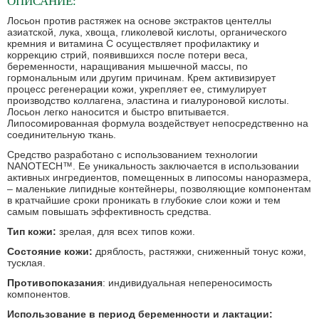
ОПИСАНИЕ:
Лосьон против растяжек на основе экстрактов центеллы
азиатской, лука, хвоща, гликолевой кислоты, органического
кремния и витамина С осуществляет профилактику и
коррекцию стрий, появившихся после потери веса,
беременности, наращивания мышечной массы, по
гормональным или другим причинам. Крем активизирует
процесс регенерации кожи, укрепляет ее, стимулирует
производство коллагена, эластина и гиалуроновой кислоты.
Лосьон легко наносится и быстро впитывается.
Липосомированная формула воздействует непосредственно на
соединительную ткань.
Средство разработано с использованием технологии
NANOTECH™. Ее уникальность заключается в использовании
активных ингредиентов, помещенных в липосомы наноразмера,
– маленькие липидные контейнеры, позволяющие компонентам
в кратчайшие сроки проникать в глубокие слои кожи и тем
самым повышать эффективность средства.
Тип кожи:
зрелая, для всех типов кожи.
Состояние кожи:
дряблость, растяжки, сниженный тонус кожи,
тусклая.
Противопоказания
: индивидуальная непереносимость
компонентов.
Использование в период беременности и лактации: