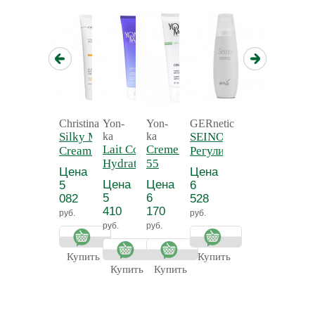
Christina
Yon-
Yon-
GERnetic
Silky Matte
ka
ka
SEINO -
Lait Corps
Creme 55 - Крем
Cream -
Регулирующий
Hydratant
55
Нежный
и
Цена
Цена
Detox -
антицеллюлитный
матирующий
тонизирующий
Цена
Цена
5
6
Молочко для
крем для
лосьон для
5
6
082
528
тела
тела
бюста СЕЙНО
410
170
руб.
руб.
увлажняющее
руб.
руб.
Прованс
Купить
Купить
Купить
Купить