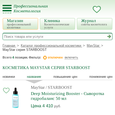
Магазин
Клиника
Журнал
профессиональной
Косметологические
советы косметолога
косметики
услуги
Главная
Каталог профессиональной косметики
MayStar
MayStar серия STARBOOST
Всего
4
позиции. Фильтр:
отключен
включить
КОСМЕТИКА MAYSTAR СЕРИЯ STARBOOST
новинки
название
повышение цен
понижение цен
MayStar
/ STARBOOST
Deep Moisturizing Booster - Сыворотка
гидробаланс 50 мл
Цена 4 410
руб.