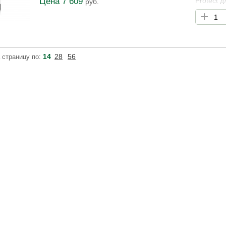
Цена 7 609
Protect д
руб.
питатель
+
гидро-ли
упругость
14
28
56
 страницу по: