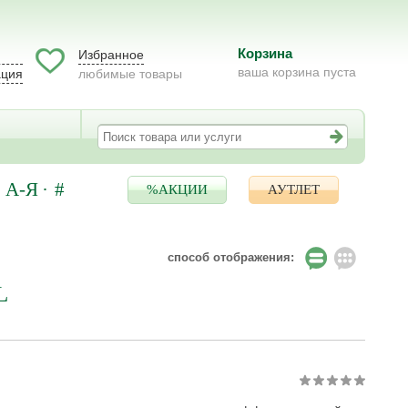
Корзина
Избранное
ваша корзина пуста
ация
любимые товары
А-Я
#
%АКЦИИ
АУТЛЕТ
способ отображения:
L