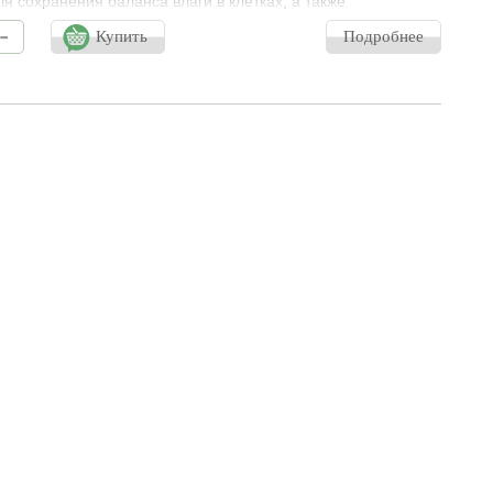
ля сохранения баланса влаги в клетках, а также
ные компоненты и витамин , которые восстанавливают
-
пидный барьер и мгновенно обеспечивают гладкость,
Купить
Подробнее
 и энергичность кожи.