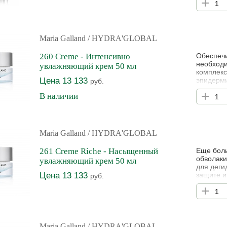
+
Средство
мимическ
кругов п
Maria Galland
/ HYDRA'GLOBAL
260 Creme - Интенсивно
Обеспечи
необход
увлажняющий крем 50 мл
комплекс
Цена 13 133
эпидерми
руб.
метаболи
+
В наличии
восстано
масла и 
чувствит
Maria Galland
/ HYDRA'GLOBAL
261 Creme Riche - Насыщенный
Еще боль
обволаки
увлажняющий крем 50 мл
для деги
Цена 13 133
защите и
руб.
гидро-ли
+
упругость
Maria Galland
/ HYDRA'GLOBAL