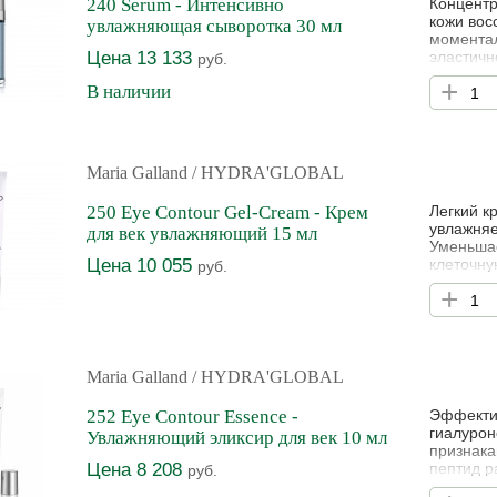
240 Serum - Интенсивно
Концентр
кожи вос
увлажняющая сыворотка 30 мл
моментал
Цена 13 133
эластичн
руб.
течение 
+
В наличии
обновлен
кислоты 
воздейст
Maria Galland
/ HYDRA'GLOBAL
250 Eye Contour Gel-Cream - Крем
Легкий к
увлажняе
для век увлажняющий 15 мл
Уменьшае
Цена 10 055
клеточну
руб.
также сп
+
круги и 
заметно 
Протести
Maria Galland
/ HYDRA'GLOBAL
252 Eye Contour Essence -
Эффектив
гиалурон
Увлажняющий эликсир для век 10 мл
признака
Цена 8 208
пептид р
руб.
обеспечи