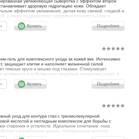
ированная увлажняющая сыворотка с эффектом второй
станавливает здоровую гидратацию кожи. Обладает
ьным эффектом увлажнения, делая кожу свежей, гладкой и
ой, а также поддерживает здоровую влажность кожи в
всего дня. Наполняет кожу энергией и стимулирует ее
-
ие. Улучшает синтез коллагена, эластина и гиалуроновой
Купить
Подробнее
в коже, снимает раздражения, защищает кожу от
вия свободных радикалов.
рем-гель для комплексного ухода за кожей век. Интенсивно
т, защищает клетки и наполняет жизненной силой.
т темные круги и мешки под глазами. Стимулирует
ю активность и собственные защитные механизмы кожи, а
особность к самоувлажнению. Доказанная эффективность:
-
мешки под глазами визуально уменьшаются. Морщинки
Купить
Подробнее
разглаживаются. Взгляд становится отдохнувшим.
ровано офтальмологами. Без о
ный уход для контура глаз с трехмолекулярной
овой кислотой и пептидным комплексом для борьбы с
ми старения и усталости. Идеальное сочетание: пока
аботает на клеточном уровне, гиалуроновая кислота
вает интенсивное увлажнение и эффект разглаживания.