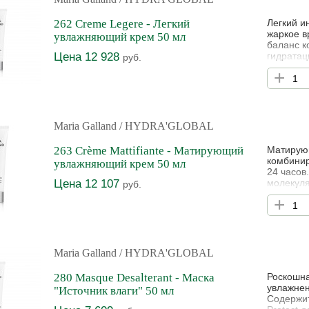
262 Creme Legere - Легкий
Легкий и
жаркое в
увлажняющий крем 50 мл
баланс к
Цена 12 928
гидратац
руб.
сияние и
+
коже све
Maria Galland
/ HYDRA'GLOBAL
263 Crème Mattifiante - Матирующий
Матирую
комбинир
увлажняющий крем 50 мл
24 часов
Цена 12 107
молекуля
руб.
фактора,
+
увлажняе
кувшинки
улучшают
Maria Galland
/ HYDRA'GLOBAL
280 Masque Desalterant - Маска
Роскошна
увлажнен
"Источник влаги" 50 мл
Содержи