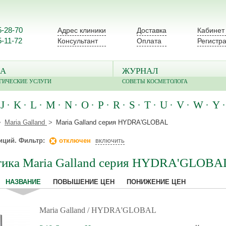
5-28-70
Адрес клиники
Доставка
Кабинет
5-11-72
Консультант
Оплата
Регистр
А
ЖУРНАЛ
ГИЧЕСКИЕ УСЛУГИ
СОВЕТЫ КОСМЕТОЛОГА
J
K
L
M
N
O
P
R
S
T
U
V
W
Y
Maria Galland
Maria Galland серия HYDRA'GLOBAL
иций. Фильтр:
отключен
включить
тика Maria Galland серия HYDRA'GLOBA
НАЗВАНИЕ
ПОВЫШЕНИЕ ЦЕН
ПОНИЖЕНИЕ ЦЕН
Maria Galland
/ HYDRA'GLOBAL