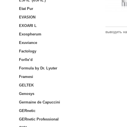
ESFIL' (ƏSFIL')
Etat Pur
EVASION
EXOARI L
выводить на
Exospherum
Exuviance
Factology
Forlle’d
Formula by Dr. Lyuter
Framesi
GELTEK
Genosys
Germaine de Capuccini
GERnetic
GERnetic Professional