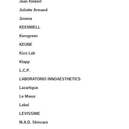
Jean Klebert
Juliette Armand
Juvena
KEENWELL
Kerogreen
KEUNE
Kizo Lab
Klapp
L.C.P.
LABORATORIO INNOAESTHETICS
Lazartigue
Le Mieux
Lebel
LEVISSIME
M.A.D. Skincare