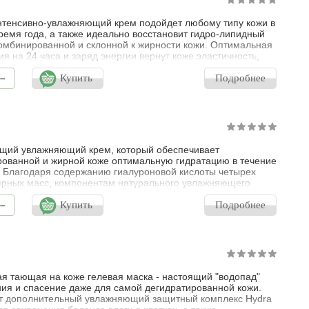
нтенсивно-увлажняющий крем подойдет любому типу кожи в
ремя года, а также идеально восстановит гидро-липидный
омбинированной и склонной к жирности кожи. Оптимальная
ия на 24 часа и заряд энергии вернут коже эластичность,
 свежесть. Кроме того, этот нежирный крем с тающей на
-
жей текстурой может стать прекрасной основой под макияж.
Купить
Подробнее
щий увлажняющий крем, который обеспечивает
ованной и жирной коже оптимальную гидратацию в течение
. Благодаря содержанию гиалуроновой кислоты четырех
рных масс, компонентам натурального увлажняющего
 морской воды и экстрактам водорослей быстро и длительно
-
т кожу. Экстракт флорентийских ирисов, экстракт лотоса и
Купить
Подробнее
 уменьшают жирность кожи, предотвращают закупорку пор,
 цвет и рельеф кож
я тающая на коже гелевая маска - настоящий "водопад"
ия и спасение даже для самой дегидратированной кожи.
т дополнительный увлажняющий защитный комплекс Hydra