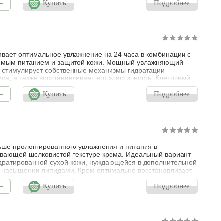
-
 направлено на устранение отечности, дегидратации и
Купить
Подробнее
их морщин. Помогает уменьшить выраженность темных
од глазами, повысить эластичность
вает оптимальное увлажнение на 24 часа в комбинации с
имым питанием и защитой кожи. Мощный увлажняющий
 стимулирует собственные механизмы гидратации
са, а также восстанавливает его эластичность. Клеточный
зм получает необходимый заряд энергии для
-
вления активности клеток, а драгоценные растительные
Купить
Подробнее
сквалан обеспечивают нужный уровень питания и снимают
ельность.
ше пролонгированного увлажнения и питания в
вающей шелковистой текстуре крема. Идеальный вариант
дратированной сухой кожи, нуждающейся в дополнительной
 насыщении липидами. Крем оптимально восстанавливает
пидную мантию кожи, мгновенно обеспечивая гладкость,
-
 и эластичность.
Купить
Подробнее