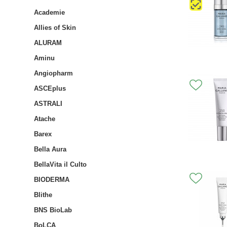
Academie
Allies of Skin
ALURAM
Aminu
Angiopharm
ASCEplus
ASTRALI
Atache
Barex
Bella Aura
BellaVita il Culto
BIODERMA
Blithe
BNS BioLab
BoLCA