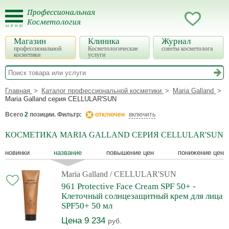
Магазин
Клиника
Журнал
профессиональной
Косметологические
советы косметолога
косметики
услуги
Главная
Каталог профессиональной косметики
Maria Galland
Maria Galland серия CELLULAR'SUN
Всего
2
позиции. Фильтр:
отключен
включить
КОСМЕТИКА MARIA GALLAND СЕРИЯ CELLULAR'SUN
новинки
название
повышение цен
понижение цен
Maria Galland
/ CELLULAR'SUN
961 Protective Face Cream SPF 50+ -
Клеточный солнцезащитный крем для лица
SPF50+ 50 мл
Цена 9 234
руб.