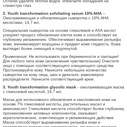
Остатки удалите теплой водой. Избегайте попадания на
слизистую глаз.
2. Youth transformation exfoliating serum 10% AHA
–
Омолаживающая и обновляющая сыворотка с 10% AHA
кислотами, 14,7 мл.
Специальная сыворотка на основе гликолевой и АХА кислот
ускоряет процесс обновления клеток кожи и способствует ее
глубокому увлажнению. Обеспечивает выравнивание рельефа
кожи, минимизирует морщины и придает коже гладкость. Кожа
выглядит более сияющей и подтянутой.
Применение:
Не использовать при беременности и лактации!
Для любого типа кожи (исключение чувствительная) Очистите
лицо с помощью соответствующего очищающего средства.
Протонизируйте кожу. Нанесите небольшое количество
сыворотки на кожу лица, шеи и декольте, равномерно
распределите. Нанесите соответствующий крем.
3. Youth transformation glycolic mask
- омолаживающая маска
с гликолевой кислотой, 14,7 мл.
Маска для интенсивного обновления и омоложения кожи на
основе 7% гликолевой кислоты, растительных масел и
аминокислот. Гликолевая кислота способствует более глубокому
проникновению активных компонентов, оказывает
кератолитическое, осветляющее и увлажняющее действие.
Маска способствует выравниванию рельефа кожи и
препятствует появлению гиперкератоза, мгновенно придает