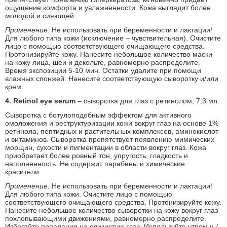
ощущение комфорта и увлажненности. Кожа выглядит более
молодой и сияющей.
Применение:
Не использовать при беременности и лактации!
Для любого типа кожи (исключение – чувствительная). Очистите
лицо с помощью соответствующего очищающего средства.
Протонизируйте кожу. Нанесите небольшое количество маски
на кожу лица, шеи и декольте, равномерно распределите.
Время экспозиции 5-10 мин. Остатки удалите при помощи
влажных спонжей. Нанесите соответствующую сыворотку и/или
крем.
4. Retinol eye serum
– сыворотка для глаз с ретинолом, 7,3 мл.
Сыворотка с ботулоподобным эффектом для активного
омоложения и реструктуризации кожи вокруг глаз на основе 1%
ретинола, пептидных и растительных комплексов, аминокислот
и витаминов. Сыворотка препятствует появлению мимических
морщин, сухости и пигментации в области вокруг глаз. Кожа
приобретает более ровный тон, упругость, гладкость и
наполненность. Не содержит парабены и химические
красители.
Применение:
Не использовать при беременности и лактации!
Для любого типа кожи. Очистите лицо с помощью
соответствующего очищающего средства. Протонизируйте кожу.
Нанесите небольшое количество сыворотки на кожу вокруг глаз
похлопывающими движениями, равномерно распределите.
Избегайте попадания на слизистую глаз. Используйте утром и /