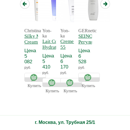
Christina
Yon-
Yon-
GERnetic
Silky Matte
ka
ka
SEINO -
Lait Corps
Creme 55 - Крем
Cream -
Регулирующий
Hydratant
55
Нежный
и
Цена
Цена
Detox -
антицеллюлитный
матирующий
тонизирующий
Цена
Цена
5
6
Молочко для
крем для
лосьон для
5
6
082
528
тела
тела
бюста СЕЙНО
410
170
руб.
руб.
увлажняющее
руб.
руб.
Прованс
Купить
Купить
Купить
Купить
г. Москва, ул. Трубная 25/1